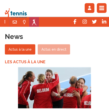
News
Actus à la une
Actus en direct
LES ACTUS À LA UNE