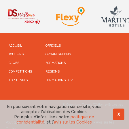
ACCUEIL
OFFICIELS
JOUEURS
ORGANISATIONS
CLUBS
FORMATIONS
COMPETITIONS
RÉGIONS
TOP TENNIS
FORMATIONS DEV
© Copyright Tennis Wallonie-Bruxelles
En poursuivant votre navigation sur ce site, vous
acceptez l'utilisation des Cookies.
X
Pour plus d'infos, lisez notre
politique de
confidentialité
, et l'
avis sur les Cookies
Politique de confidentialité
-
Conditions d'utilisations
-
Avis sur les
Cookies