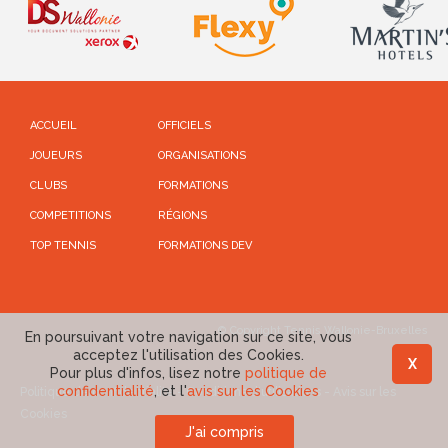
ACCUEIL
OFFICIELS
JOUEURS
ORGANISATIONS
CLUBS
FORMATIONS
COMPETITIONS
RÉGIONS
TOP TENNIS
FORMATIONS DEV
© Copyright Tennis Wallonie-Bruxelles
En poursuivant votre navigation sur ce site, vous
acceptez l'utilisation des Cookies.
X
Pour plus d'infos, lisez notre
politique de
confidentialité
, et l'
avis sur les Cookies
Politique de confidentialité
-
Conditions d'utilisations
-
Avis sur les
Cookies
J'ai compris