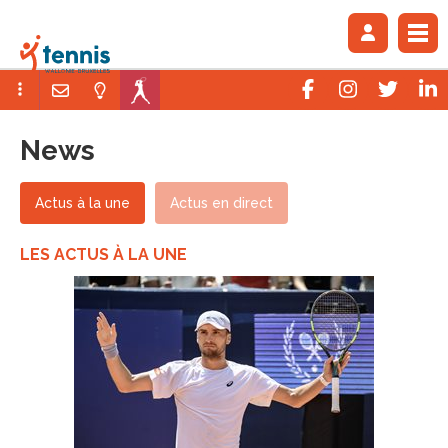
News
Actus à la une
Actus en direct
LES ACTUS À LA UNE