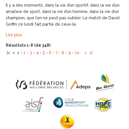
Il y a des moments, dans la vie d’un sportif, dans la vie d’un
amateur de sport, dans la vie d’un homme, dans la vie d’un
champion, que l’on ne peut pas oublier. Le match de David
Goffin ce lundi fait partie de ceux-là
Lire plus
Résultats 1-8 (de 348)
|<
<
1
-
2
-
3
-
4
-
5
-
6
-
7
-
8
-
9
-
10
>
>|