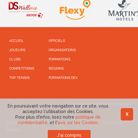
ACCUEIL
OFFICIELS
JOUEURS
ORGANISATIONS
CLUBS
FORMATIONS
COMPETITIONS
RÉGIONS
TOP TENNIS
FORMATIONS DEV
© Copyright Tennis Wallonie-Bruxelles
En poursuivant votre navigation sur ce site, vous
acceptez l'utilisation des Cookies.
X
Pour plus d'infos, lisez notre
politique de
confidentialité
, et l'
avis sur les Cookies
Politique de confidentialité
-
Conditions d'utilisations
-
Avis sur les
Cookies
J'ai compris