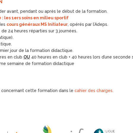
N
ider avant, pendant ou après le début de la formation.
: les 1ers soins en milieu sportif
 des
cours généraux MS Initiateur
, opérés par l’Adeps.
 de 24 heures réparties sur 3 journées.
atique).
ctique.
emier jour de la formation didactique.
res en club
OU
40 heures en club + 40 heures lors d’une seconde
sième semaine de formation didactique
 concernant cette formation dans le
cahier des charges
.