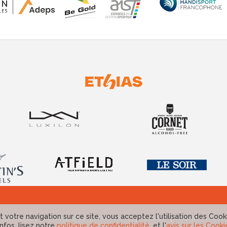
 votre navigation sur ce site, vous acceptez l'utilisation des Cook
OFFICIELS
ORGANISATIONS
FORMATIONS
RÉGIONS
FORMATIONS DEV
infos, lisez notre
politique de confidentialité
, et l'
avis sur les Cooki