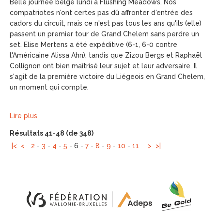
Belle journée belge lundi à Flushing Meadows. Nos
compatriotes n'ont certes pas dû affronter d'entrée des
cadors du circuit, mais ce n'est pas tous les ans qu'ils (elle)
passent un premier tour de Grand Chelem sans perdre un
set. Elise Mertens a été expéditive (6-1, 6-0 contre
l'Américaine Alissa Ahn), tandis que Zizou Bergs et Raphaël
Collignon ont bien maîtrisé leur sujet et leur adversaire. Il
s'agit de la première victoire du Liégeois en Grand Chelem,
un moment qui compte.
Lire plus
Résultats 41-48 (de 348)
|<
<
2
-
3
-
4
-
5
-
6
-
7
-
8
-
9
-
10
-
11
>
>|