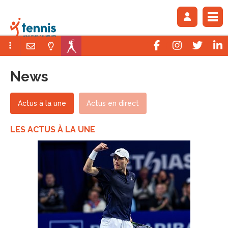
News
Actus à la une
Actus en direct
LES ACTUS À LA UNE