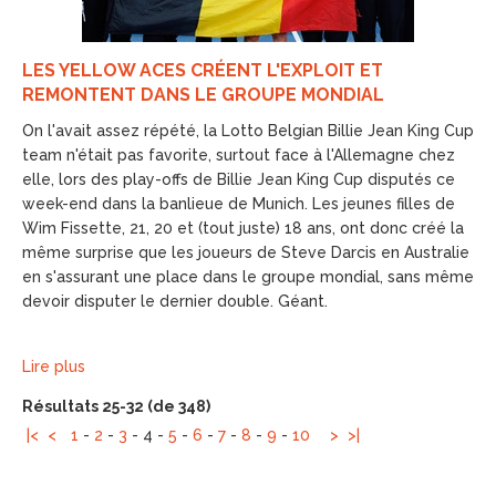
LES YELLOW ACES CRÉENT L'EXPLOIT ET
REMONTENT DANS LE GROUPE MONDIAL
On l'avait assez répété, la Lotto Belgian Billie Jean King Cup
team n'était pas favorite, surtout face à l'Allemagne chez
elle, lors des play-offs de Billie Jean King Cup disputés ce
week-end dans la banlieue de Munich. Les jeunes filles de
Wim Fissette, 21, 20 et (tout juste) 18 ans, ont donc créé la
même surprise que les joueurs de Steve Darcis en Australie
en s'assurant une place dans le groupe mondial, sans même
devoir disputer le dernier double. Géant.
Lire plus
Résultats 25-32 (de 348)
|<
<
1
-
2
-
3
-
4
-
5
-
6
-
7
-
8
-
9
-
10
>
>|