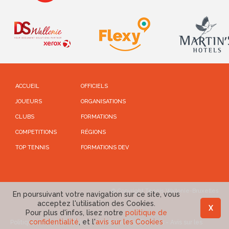
ACCUEIL
OFFICIELS
JOUEURS
ORGANISATIONS
CLUBS
FORMATIONS
COMPETITIONS
RÉGIONS
TOP TENNIS
FORMATIONS DEV
© Copyright Tennis Wallonie-Bruxelles
En poursuivant votre navigation sur ce site, vous
acceptez l'utilisation des Cookies.
X
Pour plus d'infos, lisez notre
politique de
confidentialité
, et l'
avis sur les Cookies
Politique de confidentialité
-
Conditions d'utilisations
-
Avis sur les