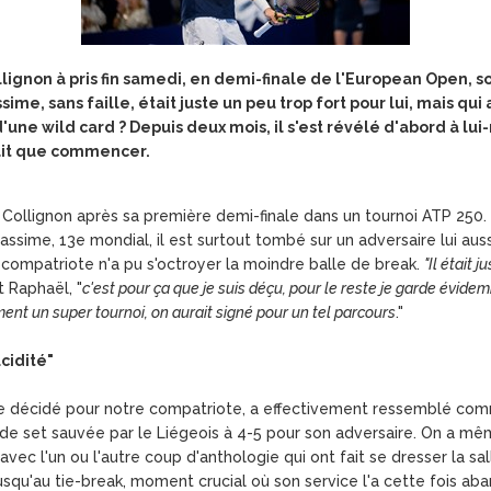
ignon à pris fin samedi, en demi-finale de l'European Open, sous
me, sans faille, était juste un peu trop fort pour lui, mais qui 
 d'une wild card ? Depuis deux mois, il s'est révélé d'abord à l
ait que commencer.
Collignon après sa première demi-finale dans un tournoi ATP 250. Po
sime, 13e mondial, il est surtout tombé sur un adversaire lui aussi
e compatriote n'a pu s'octroyer la moindre balle de break.
"Il était j
it Raphaël, "
c'est pour ça que je suis déçu, pour le reste je garde évide
ment un super tournoi, on aurait signé pour un tel parcours
."
cidité"
ute décidé pour notre compatriote, a effectivement ressemblé com
 de set sauvée par le Liégeois à 4-5 pour son adversaire. On a m
re, avec l'un ou l'autre coup d'anthologie qui ont fait se dresser l
 jusqu'au tie-break, moment crucial où son service l'a cette fois