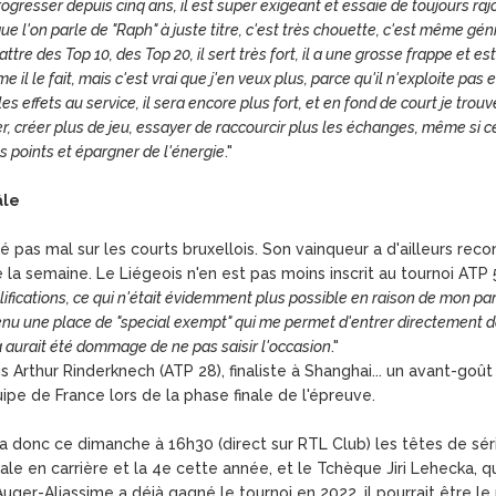
progresser depuis cinq ans, il est super exigeant et essaie de toujours ra
ue l'on parle de "Raph" à juste titre, c'est très chouette, c'est même gé
attre des Top 10, des Top 20, il sert très fort, il a une grosse frappe et e
il le fait, mais c'est vrai que j'en veux plus, parce qu'il n'exploite pas 
es effets au service, il sera encore plus fort, et en fond de court je tro
uer, créer plus de jeu, essayer de raccourcir plus les échanges, même si c
des points et épargner de l'énergie
."
âle
pas mal sur les courts bruxellois. Son vainqueur a d'ailleurs reco
a semaine. Le Liégeois n'en est pas moins inscrit au tournoi ATP 
lifications, ce qui n'était évidemment plus possible en raison de mon pa
tenu une place de "special exempt" qui me permet d'entrer directement da
a aurait été dommage de ne pas saisir l'occasion
."
s Arthur Rinderknech (ATP 28), finaliste à Shanghai... un avant-go
ipe de France lors de la phase finale de l'épreuve.
a donc ce dimanche à 16h30 (direct sur RTL Club) les têtes de séri
ale en carrière et la 4e cette année, et le Tchèque Jiri Lehecka, qu
uger-Aliassime a déjà gagné le tournoi en 2022, il pourrait être le 