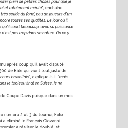
jouter plein de petites choses pour que je
nial et totalement mérité
", enchaîne
st très solide du fond, peu de joueurs d'1m
encore toutes ses qualités. Le jour où il
uve qu'il court beaucoup, avec sa puissance
e n'est pas trop dans sa nature. On va y
nnu après coup qu'il avait disputé
500 de Bâle qui vient tout juste de
rcours bruxellois
", explique-t-il, "
mais
ns le tableau final en Suisse, je ne
ût de Coupe Davis puisque dans un mois
e numéro 2 et 3 du tournoi, Félix
i a éliminé le Français Giovanni
premier à réaliser le doublé, et,