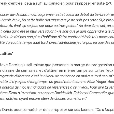
break d'entrée, cela a suffi au Canadien pour s'imposer ensuite 2-7.
 passer au-dessus, mais, au premier set et aussi au début du tie-break, j
-break, à 1-0, j’ai cette balle d’attaque que je ne dois pas rater. Si je pr
etour. Au final, ça se joue sur deux ou trois points." Au deuxième set, un
, celui qui a été le plus vers l’avant - je sais que je dois apprendre à le fa
détails. Je n’ai pas non plus l’habitude d'être confronté à de tels mecs cou
té, j’ai tout le temps joué tard, avec l’adrénaline je n’ai pas eu que des
ualités"
Steve Darcis qui sait mieux que personne la marge de progression qu'
izaine de semaines, et d'attirer en même temps sur lui les feux de
a grande différence c'est le niveau de confiance en moi que tout ceci m
la tête. Il n'y a pas si longtemps, un grand talent comme Félix (Auger-Ali
 Je doutais de moi, je manquais de références à ce niveau. Pour dire la vé
ême Zizou à la maison, ou encore Davidovich-Fokina et Comesaña, que d
t, ndlr) en ayant encore plein de choses à améliorer
."
Darcis pour l'empêcher de se reposer sur ses lauriers. "
On a l’impr