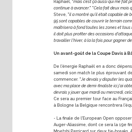
Raphaël, "
mais c’est ça aussi qui me fait 
continue à avancer
." "
Cela fait deux mois q
Steve, "
il a montré qu'il était capable de b
95 sont capables de couvrir le terrain comme 
maîtrisera à fond toutes les zones et tous l
il doit plus profiter des occasions d'attaq
travailler l'hiver, à la la fois pour gagner 
Un avant-goût de la Coupe Davis à B
De l'énergie Raphaël en a donc dépensé 
samedi son match le plus éprouvant de l
commencer. "
Je devais y disputer les qua
avec ma place de demi-finaliste ici j'ai ob
devrais y jouer que mardi ou mercredi, cel
Ce sera au premier tour face au Françai
à Bologne la Belgique rencontrera l'équ
- La finale de l'European Open opposer
Auger-Aliassime, dont ce sera la 19e fin
Mpetshi Perricard sur deux tie-breaks. A