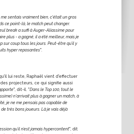
e me sentais vraiment bien, c'était un gros
ends ce point-là, le match peut changer.
 seul break a suffi à Auger-Aliassime pour
ire plus - a gagné, il a été meilleur, mais je
p sur coup tous les jours. Peut-être qu’il y
 nuits hyper reposantes
".
il lui reste, Raphaël vient d'effectuer
s projecteurs, ce qui signifie aussi
'apporte
", dit-il. "
Dans le Top 100, tout le
assime) n'arrivait plus à gagner un match, à
rité, je ne me pensais pas capable de
e très bons joueurs. Là je vais déjà
ession qu’il n’est jamais hypercontent
", dit