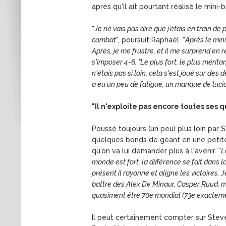
après qu'il ait pourtant réalisé le mini-
"
Je ne vais pas dire que j’étais en train de
combat
", poursuit Raphaël. "
Après le mini
Après, je me frustre, et il me surprend en r
s'imposer 4-6. "Le plus fort, le plus méritant
n'étais pas si loin, cela s'est joué sur des 
a eu un peu de fatigue, un manque de lucidi
"Il n'exploite pas encore toutes ses q
Poussé toujours (un peu) plus loin par 
quelques bonds de géant en une petite d
qu'on va lui demander plus à l'avenir. "
L
monde est fort, la différence se fait dans 
présent il rayonne et aligne les victoires.
battre des Alex De Minaur, Casper Ruud, m
quasiment être 70e mondial (73e exactemen
Il peut certainement compter sur Steve 