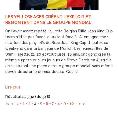
LES YELLOW ACES CRÉENT L'EXPLOIT ET
REMONTENT DANS LE GROUPE MONDIAL
On l'avait assez répété, la Lotto Belgian Billie Jean King Cup
team n'était pas favorite, surtout face à l'Allemagne chez
elle, lors des play-offs de Billie Jean King Cup disputés ce
week-end dans la banlieue de Munich. Les jeunes filles de
Wim Fissette, 21, 20 et (tout juste) 18 ans, ont donc créé la
même surprise que les joueurs de Steve Darcis en Australie
en s'assurant une place dans le groupe mondial, sans même
devoir disputer le dernier double. Géant.
Lire plus
Résultats 25-32 (de 348)
|<
<
1
-
2
-
3
-
4
-
5
-
6
-
7
-
8
-
9
-
10
>
>|