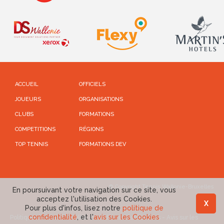
ACCUEIL
OFFICIELS
JOUEURS
ORGANISATIONS
CLUBS
FORMATIONS
COMPETITIONS
RÉGIONS
TOP TENNIS
FORMATIONS DEV
© Copyright Tennis Wallonie-Bruxelles
En poursuivant votre navigation sur ce site, vous
acceptez l'utilisation des Cookies.
X
Pour plus d'infos, lisez notre
politique de
confidentialité
, et l'
avis sur les Cookies
Politique de confidentialité
-
Conditions d'utilisations
-
Avis sur les