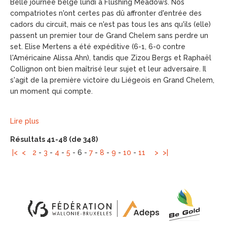
Belle journée belge lundi à Flushing Meadows. Nos
compatriotes n'ont certes pas dû affronter d'entrée des
cadors du circuit, mais ce n'est pas tous les ans qu'ils (elle)
passent un premier tour de Grand Chelem sans perdre un
set. Elise Mertens a été expéditive (6-1, 6-0 contre
l'Américaine Alissa Ahn), tandis que Zizou Bergs et Raphaël
Collignon ont bien maîtrisé leur sujet et leur adversaire. Il
s'agit de la première victoire du Liégeois en Grand Chelem,
un moment qui compte.
Lire plus
Résultats 41-48 (de 348)
|<
<
2
-
3
-
4
-
5
-
6
-
7
-
8
-
9
-
10
-
11
>
>|