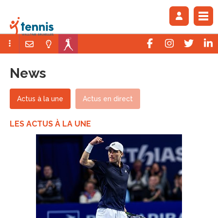
News
Actus à la une
Actus en direct
LES ACTUS À LA UNE