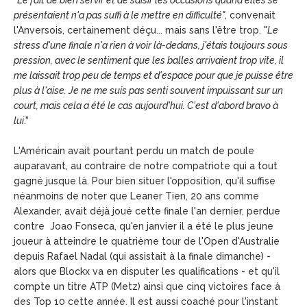
"
Le fait de bien servir et de saisir les occasions quand elles se
présentaient n'a pas suffi à le mettre en difficulté"
, convenait
l'Anversois, certainement déçu... mais sans l'être trop. "
Le
stress d'une finale n'a rien à voir là-dedans, j'étais toujours sous
pression, avec le sentiment que les balles arrivaient trop vite, il
me laissait trop peu de temps et d'espace pour que je puisse être
plus à l'aise. Je ne me suis pas senti souvent impuissant sur un
court, mais cela a été le cas aujourd'hui. C'est d'abord bravo à
lui
."
L'Américain avait pourtant perdu un match de poule
auparavant, au contraire de notre compatriote qui a tout
gagné jusque là. Pour bien situer l'opposition, qu'il suffise
néanmoins de noter que Leaner Tien, 20 ans comme
Alexander, avait déjà joué cette finale l'an dernier, perdue
contre Joao Fonseca, qu'en janvier il a été le plus jeune
joueur à atteindre le quatrième tour de l'Open d'Australie
depuis Rafael Nadal (qui assistait à la finale dimanche) -
alors que Blockx va en disputer les qualifications - et qu'il
compte un titre ATP (Metz) ainsi que cinq victoires face à
des Top 10 cette année. Il est aussi coaché pour l'instant