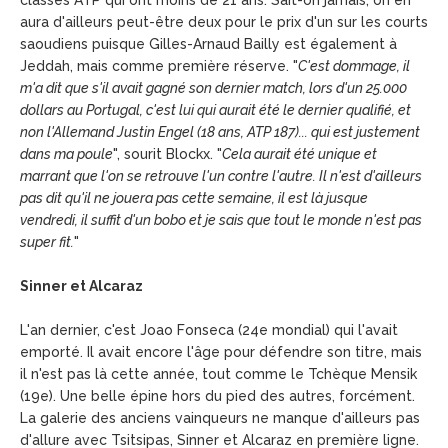
classés ATP qui ont moins de 21 ans. Sait-on jamais, on en
aura d'ailleurs peut-être deux pour le prix d'un sur les courts
saoudiens puisque Gilles-Arnaud Bailly est également à
Jeddah, mais comme première réserve. "
C'est dommage, il
m'a dit que s'il avait gagné son dernier match, lors d'un 25.000
dollars au Portugal, c'est lui qui aurait été le dernier qualifié, et
non l'Allemand Justin Engel (18 ans, ATP 187)... qui est justement
dans ma poule
", sourit Blockx. "
Cela aurait été unique et
marrant que l'on se retrouve l'un contre l'autre. Il n'est d'ailleurs
pas dit qu'il ne jouera pas cette semaine, il est là jusque
vendredi, il suffit d'un bobo et je sais que tout le monde n'est pas
super fit.
"
Sinner et Alcaraz
L'an dernier, c'est Joao Fonseca (24e mondial) qui l'avait
emporté. Il avait encore l'âge pour défendre son titre, mais
il n'est pas là cette année, tout comme le Tchèque Mensik
(19e). Une belle épine hors du pied des autres, forcément.
La galerie des anciens vainqueurs ne manque d'ailleurs pas
d'allure avec Tsitsipas, Sinner et Alcaraz en première ligne.