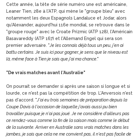
Cette année, la tête de série numéro une est américaine,
Leaner Tien, 28e à l'ATP, qui mène le "groupe bleu" avec
notamment les deux Espagnols Landaluce et Jodar, alors
qu'Alexander, aujourd'hui 116e mondial, se retrouve dans le
"groupe rouge" avec le Croate Prizmic (ATP 128), l'Américain
Basavareddy (ATP 167) et l'Allemand Engel qui sera son
premier adversaire. "
Je les connais déjà tous un peu, j'en ai
battu certains. Je suis ici pour gagner, je sens que le niveau est
là, même face à Tien je sais que j'ai ma chance
."
"De vrais matches avant l'Australie"
On pourrait se demander si après une saison si longue et si
lourde, ce n'est pas la compétition de trop. L'Anversois n'est
pas d'accord. "
J'ai eu trois semaines de préparation depuis la
Coupe Davis à l'occasion de laquelle j'avais aussi pu bien
travailler puisque je n'ai pas joué. Je ne considère d'ailleurs pas
ce rendez-vous comme la fin de la saison mais comme le début
de la suivante. Arriver en Australie sans vrais matches dans les
jambes, je sais que cela ne me convient pas, il n'est pas facile de