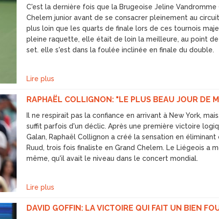
C'est la dernière fois que la Brugeoise Jeline Vandromme (
Chelem junior avant de se consacrer pleinement au circuit 
plus loin que les quarts de finale lors de ces tournois maje
pleine raquette, elle était de loin la meilleure, au point 
set. elle s'est dans la foulée inclinée en finale du double.
Lire plus
RAPHAËL COLLIGNON: "LE PLUS BEAU JOUR DE MA
Il ne respirait pas la confiance en arrivant à New York, mai
suffit parfois d'un déclic. Après une première victoire lo
Galan, Raphaël Collignon a créé la sensation en éliminan
Ruud, trois fois finaliste en Grand Chelem. Le Liégeois a 
même, qu'il avait le niveau dans le concert mondial.
Lire plus
DAVID GOFFIN: LA VICTOIRE QUI FAIT UN BIEN FO