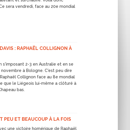
aletant et surchauffé. Voilà donc
 Ce sera vendredi, face au 20e mondial
DAVIS : RAPHAËL COLLIGNON À
n s'imposant 2-3 en Australie et en se
 en novembre à Bologne. C'est peu dire
de Raphaël Collignon face au 8e mondial
e que le Liégeois lui-même a clôturé à
 Chapeau bas.
T PEU ET BEAUCOUP À LA FOIS
vec une victoire homérique de Raphaël