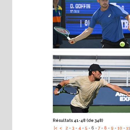
Résultats 41-48 (de 348)
|<
<
2
-
3
-
4
-
5
-
6
-
7
-
8
-
9
-
10
-
1