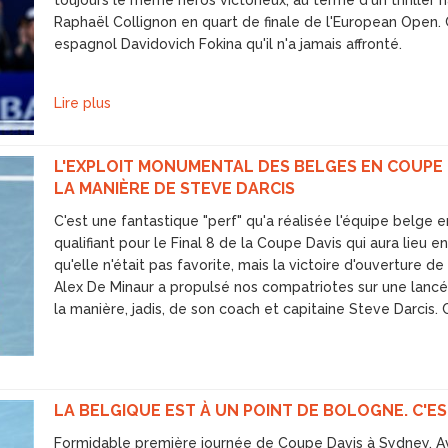
toujours le même héros victorieux, au terme d'un thriller h
Raphaël Collignon en quart de finale de l'European Open.
espagnol Davidovich Fokina qu'il n'a jamais affronté.
Lire plus
L'EXPLOIT MONUMENTAL DES BELGES EN COUPE 
LA MANIÈRE DE STEVE DARCIS
C'est une fantastique "perf" qu'a réalisée l'équipe belge e
qualifiant pour le Final 8 de la Coupe Davis qui aura lieu
qu'elle n'était pas favorite, mais la victoire d'ouverture 
Alex De Minaur a propulsé nos compatriotes sur une lancé
la manière, jadis, de son coach et capitaine Steve Darcis.
LA BELGIQUE EST À UN POINT DE BOLOGNE. C'ES
Formidable première journée de Coupe Davis à Sydney. A