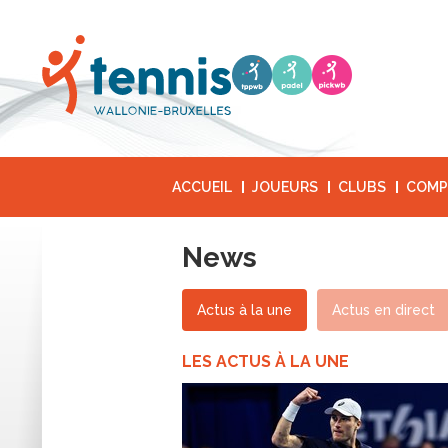
ACCUEIL
JOUEURS
CLUBS
COMP
News
Actus à la une
Actus en direct
LES ACTUS À LA UNE