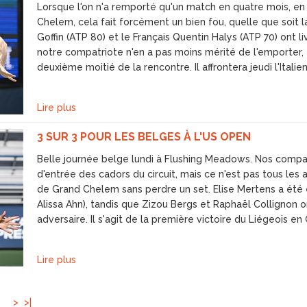
Lorsque l'on n'a remporté qu'un match en quatre mois, en 
Chelem, cela fait forcément un bien fou, quelle que soit 
Goffin (ATP 80) et le Français Quentin Halys (ATP 70) ont l
notre compatriote n'en a pas moins mérité de l'emporter, 
deuxième moitié de la rencontre. Il affrontera jeudi l'Itali
Lire plus
3 SUR 3 POUR LES BELGES À L'US OPEN
Belle journée belge lundi à Flushing Meadows. Nos compat
d'entrée des cadors du circuit, mais ce n'est pas tous les a
de Grand Chelem sans perdre un set. Elise Mertens a été e
Alissa Ahn), tandis que Zizou Bergs et Raphaël Collignon on
adversaire. Il s'agit de la première victoire du Liégeois
Lire plus
1
>
>|