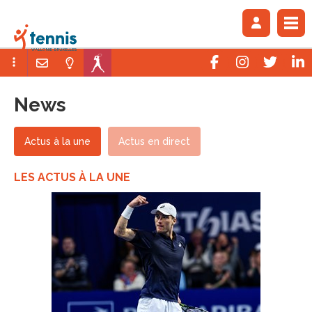
News
Actus à la une
Actus en direct
LES ACTUS À LA UNE