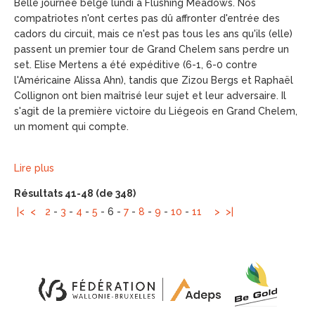
Belle journée belge lundi à Flushing Meadows. Nos
compatriotes n'ont certes pas dû affronter d'entrée des
cadors du circuit, mais ce n'est pas tous les ans qu'ils (elle)
passent un premier tour de Grand Chelem sans perdre un
set. Elise Mertens a été expéditive (6-1, 6-0 contre
l'Américaine Alissa Ahn), tandis que Zizou Bergs et Raphaël
Collignon ont bien maîtrisé leur sujet et leur adversaire. Il
s'agit de la première victoire du Liégeois en Grand Chelem,
un moment qui compte.
Lire plus
Résultats 41-48 (de 348)
|<
<
2
-
3
-
4
-
5
-
6
-
7
-
8
-
9
-
10
-
11
>
>|