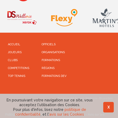
ACCUEIL
OFFICIELS
JOUEURS
ORGANISATIONS
CLUBS
FORMATIONS
COMPETITIONS
RÉGIONS
TOP TENNIS
FORMATIONS DEV
© Copyright Tennis Wallonie-Bruxelles
En poursuivant votre navigation sur ce site, vous
acceptez l'utilisation des Cookies.
X
Pour plus d'infos, lisez notre
politique de
confidentialité
, et l'
avis sur les Cookies
Politique de confidentialité
-
Conditions d'utilisations
-
Avis sur les