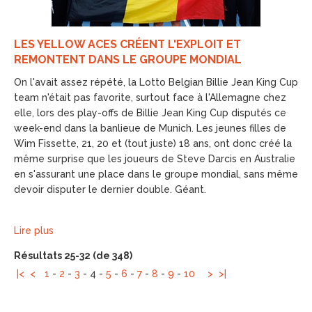
LES YELLOW ACES CRÉENT L'EXPLOIT ET
REMONTENT DANS LE GROUPE MONDIAL
On l'avait assez répété, la Lotto Belgian Billie Jean King Cup
team n'était pas favorite, surtout face à l'Allemagne chez
elle, lors des play-offs de Billie Jean King Cup disputés ce
week-end dans la banlieue de Munich. Les jeunes filles de
Wim Fissette, 21, 20 et (tout juste) 18 ans, ont donc créé la
même surprise que les joueurs de Steve Darcis en Australie
en s'assurant une place dans le groupe mondial, sans même
devoir disputer le dernier double. Géant.
Lire plus
Résultats 25-32 (de 348)
|<
<
1
-
2
-
3
-
4
-
5
-
6
-
7
-
8
-
9
-
10
>
>|