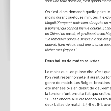
sous une telle pression, c'est quand même u
On s'est alors demandé quelle paire le ca
moins durant quelques minutes. Il expliq
Magali (Kempen), mais bien sûr après un ma
(Flipkens) qui connaît bien le double. Et fi
en Chine l'an passé, et ça cliquait avec Ma
"
Se remotiver après le simple n'a pas été f
pouvais faire mieux, c'est une chance que j
lâcher mes frappes
."
Deux balles de match sauvées
Le moins que l'on puisse dire, c'est qu
l'on veut rester honnête, il aurait pu 
genre de match. Les Belges, breakées s
été menées 0-2 en début de deuxième ma
la tension n'ont ensuite fait que croî
1). C'est encore allé crescendo au tro
deux balles de match à 5-6 et 6-7, avant d