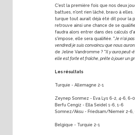
C'est la première fois que nos deux jou
battues, n'ont rien lâché, bravo à elle
turque tout aurait déjà été dit pour la p
retrouve ainsi une chance de se qualifi
faudra alors entrer dans des calculs d'
s'impose, elle sera qualifiée. "
Je n'ai pa
vendredi je suis convaincu que nous auro
de Jeline Vandromme ? "
Il y aura peut-
elle est forte et fraîche, prête à jouer un 
Les résultats
Turquie - Allemagne 2-1
Zeynep Sonmez - Eva Lys 6-2, 4-6, 6-0
Berfu Cengiz - Ella Seidel 1-6, 1-6
Somnez/Aksu - Friedsam/Niemeir 2-6, 6
Belgique - Turquie 2-1