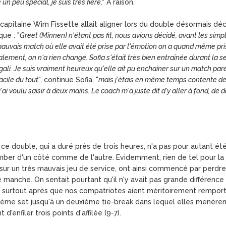
n peu spécial, je suis très fière
." A raison.
pitaine Wim Fissette allait aligner lors du double désormais décisif.
ue : "
Greet (Minnen) n'étant pas fit, nous avions décidé, avant les simp
uvais match où elle avait été prise par l'émotion on a quand même pris
nalement, on n'a rien changé. Sofia s'était très bien entraînée durant la 
gali. Je suis vraiment heureux qu'elle ait pu enchaîner sur un match pare
acile du tout
", continue Sofia, "
mais j'étais en même temps contente de
'ai voulu saisir à deux mains. Le coach m'a juste dit d'y aller à fond, d
e ce double, qui a duré près de trois heures, n'a pas pour autant 
tomber d'un côté comme de l'autre. Evidemment, rien de tel pour la
ur un très mauvais jeu de service, ont ainsi commencé par perdre 
nche. On sentait pourtant qu'il n'y avait pas grande différence 
tre, surtout après que nos compatriotes aient méritoirement rempo
isième set jusqu'à un deuxième tie-break dans lequel elles menère
'enfiler trois points d'affilée (9-7).