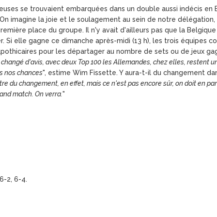
euses se trouvaient embarquées dans un double aussi indécis en Bi
s. On imagine la joie et le soulagement au sein de notre délégation
remière place du groupe. Il n'y avait d'ailleurs pas que la Belgique à
er. Si elle gagne ce dimanche après-midi (13 h), les trois équipes c
apothicaires pour les départager au nombre de sets ou de jeux gagn
s changé d'avis, avec deux Top 100 les Allemandes, chez elles, restent u
ns nos chances
", estime Wim Fissette. Y aura-t-il du changement dans
être du changement, en effet, mais ce n'est pas encore sûr, on doit en par
grand match. On verra.
"
-2, 6-4.