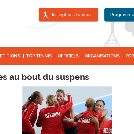
Inscriptions tournois
Programme
ETITIONS
TOP TENNIS
OFFICIELS
ORGANISATIONS
FOR
ces au bout du suspens