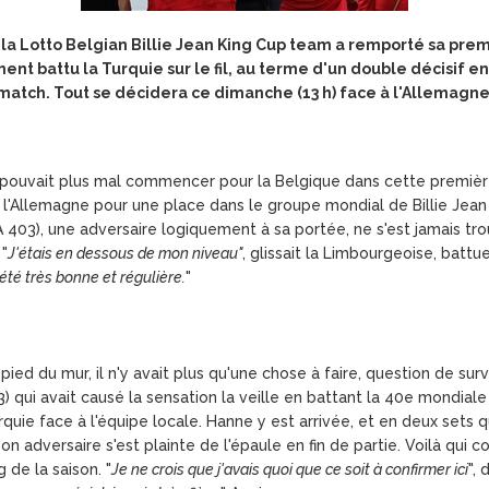
, la Lotto Belgian Billie Jean King Cup team a remporté sa pre
ment battu la Turquie sur le fil, au terme d'un double décisif en
atch. Tout se décidera ce dimanche (13 h) face à l'Allemagne 
pouvait plus mal commencer pour la Belgique dans cette première
 l'Allemagne pour une place dans le groupe mondial de Billie Jean
TA 403), une adversaire logiquement à sa portée, ne s'est jamais t
 "
J'étais en dessous de mon niveau"
, glissait la Limbourgeoise, battue
 été très bonne et régulière.
"
ed du mur, il n'y avait plus qu'une chose à faire, question de sur
qui avait causé la sensation la veille en battant la 40e mondial
rquie face à l'équipe locale. Hanne y est arrivée, et en deux sets qu
adversaire s'est plainte de l'épaule en fin de partie. Voilà qui 
 de la saison. "
Je ne crois que j'avais quoi que ce soit à confirmer ici
", 