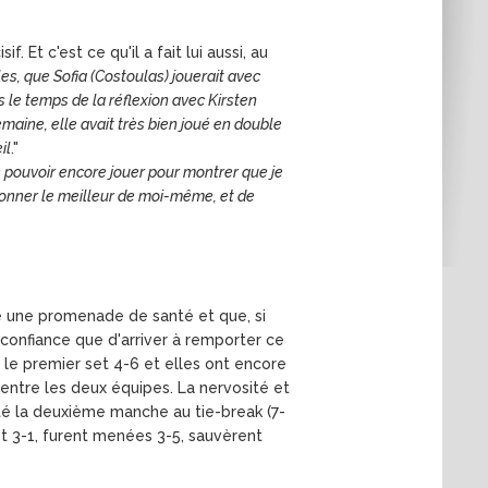
 Et c'est ce qu'il a fait lui aussi, au
les, que Sofia (Costoulas) jouerait avec
 le temps de la réflexion avec Kirsten
semaine, elle avait très bien joué en double
il
."
 pouvoir encore jouer pour montrer que je
e donner le meilleur de moi-même, et de
été une promenade de santé et que, si
 confiance que d'arriver à remporter ce
le premier set 4-6 et elles ont encore
entre les deux équipes. La nervosité et
rté la deuxième manche au tie-break (7-
nt 3-1, furent menées 3-5, sauvèrent