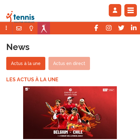
News
Actus à la une
Actus en direct
LES ACTUS À LA UNE