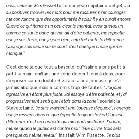
aussi celui de Wim
(Fissette, le nouveau capitaine belge),
il a
su positiver, trouver les mots pour me rassurer, m'encourager,
me convaincre que des opportunités à saisir il y en aurait encore.
Quand ce qui flanche un peu c'est le mental, avoir quelqu'un
comme ça sur le banc, qui me dit d'être patiente, me rappelle
que je suis forte, que je joue bien, cela fait toute la différence.
Quand je suis seule sur le court, c'est quelque chose qui me
manque.
"
C'est donc là que tout a basculé, qu'Ysaline a pris petit à
petit la main, enfilant une série de neuf jeux à deux, pour
s'imposer sur un double 6-4 face à une joueuse qui n'a
jamais abdiqué mais a commis trop de fautes. "
J'ai joué
agressive en étant plus juste. Jai essayé d'être patiente, et j'ai
progressivement senti que j'étais dans la zone"
, souriait la
Stavelotaine,
"je suis vraiment une "joueuse d'équipe
",
l'énergie
que je ressens dans ce que j'appelle toujours la Fed Cup est
différente, c'est un contexte qui me rend meilleure, J'adore,
même quand le public est contre moi."
"Elle a livré trois sets
presque au même niveau
", insistait Wim Fissette,
"le plus