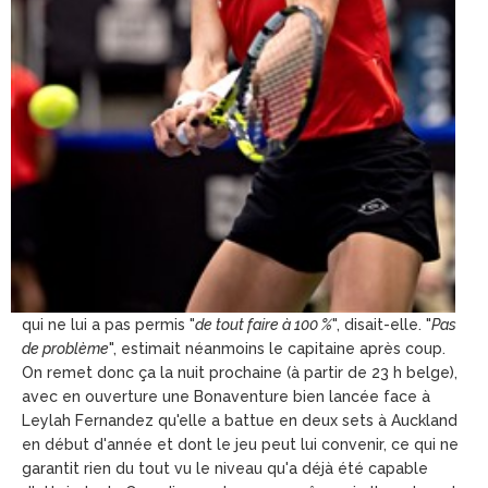
qui ne lui a pas permis "
de tout faire à 100 %
", disait-elle. "
Pas
de problème
", estimait néanmoins le capitaine après coup.
On remet donc ça la nuit prochaine (à partir de 23 h belge),
avec en ouverture une Bonaventure bien lancée face à
Leylah Fernandez qu'elle a battue en deux sets à Auckland
en début d'année et dont le jeu peut lui convenir, ce qui ne
garantit rien du tout vu le niveau qu'a déjà été capable