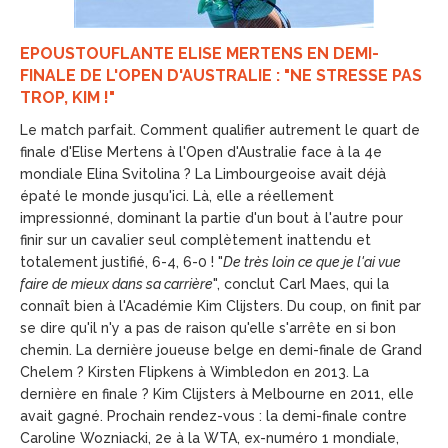
EPOUSTOUFLANTE ELISE MERTENS EN DEMI-
FINALE DE L'OPEN D'AUSTRALIE : "NE STRESSE PAS
TROP, KIM !"
Le match parfait. Comment qualifier autrement le quart de
finale d'Elise Mertens à l'Open d'Australie face à la 4e
mondiale Elina Svitolina ? La Limbourgeoise avait déjà
épaté le monde jusqu'ici. Là, elle a réellement
impressionné, dominant la partie d'un bout à l'autre pour
finir sur un cavalier seul complètement inattendu et
totalement justifié, 6-4, 6-0 ! "
De très loin ce que je l'ai vue
faire de mieux dans sa carrière
", conclut Carl Maes, qui la
connaît bien à l'Académie Kim Clijsters. Du coup, on finit par
se dire qu'il n'y a pas de raison qu'elle s'arrête en si bon
chemin. La dernière joueuse belge en demi-finale de Grand
Chelem ? Kirsten Flipkens à Wimbledon en 2013. La
dernière en finale ? Kim Clijsters à Melbourne en 2011, elle
avait gagné. Prochain rendez-vous : la demi-finale contre
Caroline Wozniacki, 2e à la WTA, ex-numéro 1 mondiale,