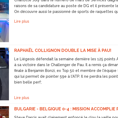
Charlotte Joly dans le numéro de mars de Services Gagnan
raisons de sa candidature au poste de DG et il présente 
On découvre aussi le passionné de sports de raquettes qu'
Lire plus
RAPHAËL COLLIGNON DOUBLE LA MISE À PAU!
Le Liégeois défendait la semaine dernière les 125 points
à sa victoire dans le Challenger de Pau. Il a remis ça dim
finale à Benjamin Bonzi, ex Top 50 et membre de l'équipe
qui lui permet de pointer 59e à l'ATP. Il ne perdra les poin
bien belle perf;
Lire plus
BULGARIE - BELGIQUE 0-4 : MISSION ACCOMPLIE
Steve Darcis avait clairement enfoncé le clou la veille po