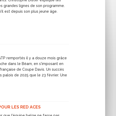
ts. Christophe Dister explique les
les grandes lignes de son programme.
il est depuis son plus jeune âge.
 ATP remportés il y a douze mois grâce
anche dans le Béarn, en s'imposant en
 française de Coupe Davis. Un succès
ts palois de 2025 que le 23 février. Une
 POUR LES RED ACES
ur que l'équipe belge ne fasse pas