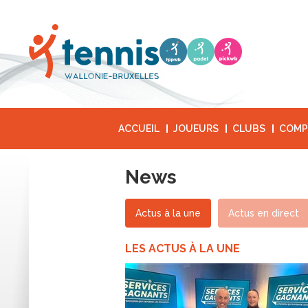
ACCUEIL
JOUEURS
CLUBS
COMP
News
Actus à la une
Actus en direct
LES ACTUS À LA UNE