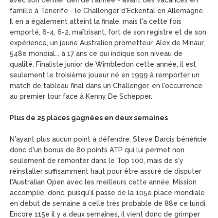
avec son dernier défi de l'année - avant des vacances en
famille à Tenerife - le Challenger d'Eckental en Allemagne.
Il en a également atteint la finale, mais l'a cette fois
emporté, 6-4, 6-2, maîtrisant, fort de son registre et de son
expérience, un jeune Australien prometteur, Alex de Minaur,
548e mondial... à 17 ans ce qui indique son niveau de
qualité. Finaliste junior de Wimbledon cette année, il est
seulement le troisième joueur né en 1999 à remporter un
match de tableau final dans un Challenger, en l'occurrence
au premier tour face à Kenny De Schepper.
Plus de 25 places gagnées en deux semaines
N'ayant plus aucun point à défendre, Steve Darcis bénéficie
donc d'un bonus de 80 points ATP qui lui permet non
seulement de remonter dans le Top 100, mais de s'y
réinstaller suffisamment haut pour être assuré de disputer
l'Australian Open avec les meilleurs cette année. Mission
accomplie, donc, puisqu'il passe de la 105e place mondiale
en début de semaine à celle très probable de 88e ce lundi.
Encore 115e il y a deux semaines, il vient donc de grimper