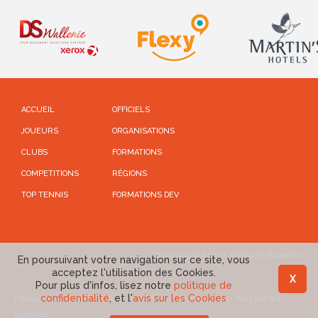
ACCUEIL
OFFICIELS
JOUEURS
ORGANISATIONS
CLUBS
FORMATIONS
COMPETITIONS
RÉGIONS
TOP TENNIS
FORMATIONS DEV
© Copyright Tennis Wallonie-Bruxelles
En poursuivant votre navigation sur ce site, vous
acceptez l'utilisation des Cookies.
X
Pour plus d'infos, lisez notre
politique de
confidentialité
, et l'
avis sur les Cookies
Politique de confidentialité
-
Conditions d'utilisations
-
Avis sur les
Cookies