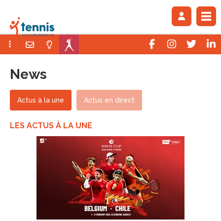
News
Actus à la une
Actus en direct
LES ACTUS À LA UNE