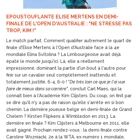
EPOUSTOUFLANTE ELISE MERTENS EN DEMI-
FINALE DE L'OPEN D'AUSTRALIE : "NE STRESSE PAS
TROP, KIM !"
Le match parfait. Comment qualifier autrement le quart de
finale d'Elise Mertens à l'Open d'Australie face à la 4e
mondiale Elina Svitolina ? La Limbourgeoise avait déjà
épaté le monde jusqu'ici. Là, elle a réellement
impressionné, dominant la partie d'un bout à l'autre pour
finir sur un cavalier seul complètement inattendu et
totalement justifié, 6-4, 6-0 ! "
De très loin ce que je l'ai vue
faire de mieux dans sa carrière
", conclut Carl Maes, qui la
connaît bien à l'Académie Kim Clijsters. Du coup, on finit par
se dire qu'il n'y a pas de raison qu'elle s'arrête en si bon
chemin. La dernière joueuse belge en demi-finale de Grand
Chelem ? Kirsten Flipkens à Wimbledon en 2013. La
dernière en finale ? Kim Clijsters à Melbourne en 2011, elle
avait gagné. Prochain rendez-vous : la demi-finale contre
Caroline Wozniacki, 2e à la WTA, ex-numéro 1 mondiale,