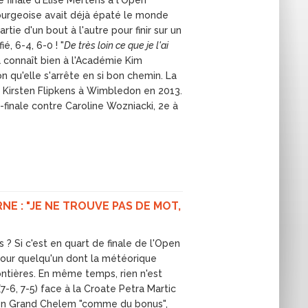
 finale d'Elise Mertens à l'Open
mbourgeoise avait déjà épaté le monde
rtie d'un bout à l'autre pour finir sur un
, 6-4, 6-0 ! "
De très loin ce que je l'ai
la connaît bien à l'Académie Kim
ison qu'elle s'arrête en si bon chemin. La
 Kirsten Flipkens à Wimbledon en 2013.
-finale contre Caroline Wozniacki, 2e à
E : "JE NE TROUVE PAS DE MOT,
 ? Si c'est en quart de finale de l'Open
, pour quelqu'un dont la météorique
ontières. En même temps, rien n'est
-6, 7-5) face à la Croate Petra Martic
 en Grand Chelem "comme du bonus",