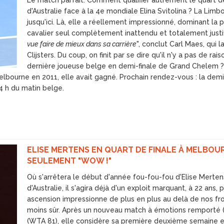
Le match parfait. Comment qualifier autrement le quart de
d'Australie face à la 4e mondiale Elina Svitolina ? La Li
jusqu'ici. Là, elle a réellement impressionné, dominant la pa
cavalier seul complètement inattendu et totalement justifié
vue faire de mieux dans sa carrière
", conclut Carl Maes, qui 
Clijsters. Du coup, on finit par se dire qu'il n'y a pas de ra
dernière joueuse belge en demi-finale de Grand Chelem ?
 Melbourne en 2011, elle avait gagné. Prochain rendez-vous : la demi
4 h du matin belge.
ELISE MERTENS EN QUART DE FINALE À MELBOURN
SEULEMENT "WOW !"
Où s'arrêtera le début d'année fou-fou-fou d'Elise Mertens
d'Australie, il s'agira déjà d'un exploit marquant, à 22 ans
ascension impressionne de plus en plus au delà de nos fr
moins sûr. Après un nouveau match à émotions remporté (7
(WTA 81), elle considère sa première deuxième semaine