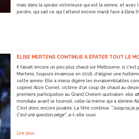
mais dans la spirale victorieuse qui est la sienne, et avec 
perdre, qui sait ce qui l'attend encore mardi face à Elina S
ELISE MERTENS CONTINUE A ÉPATER TOUT LE MOND
Il faisait encore un peu plus chaud sur Melbourne, si c'est
Mertens, toujours invaincue en 2018, d'aligner une huitième
cette année. Elle a mieux digéré les invraisemblables cond
copine) Alize Cornet, victime d'un coup de chaud au deuxi
première participation au Grand Chelem australien, elle af
mondiale avant le tournoi), celle-là même qui a éliminé A
C'est donc encore jouable. La fête continue. "
Jusqu'où je p
C'est une question piège
", a-t-elle souri.
Lire plus