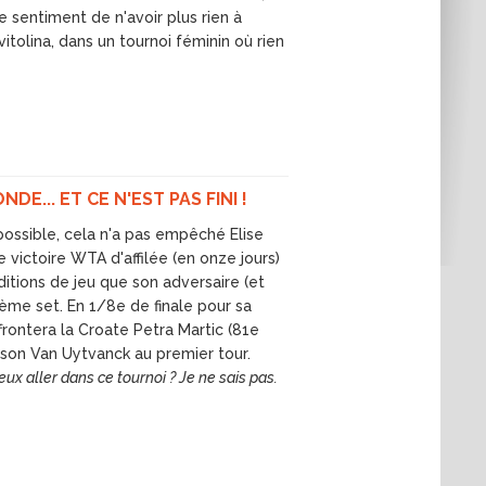
le sentiment de n'avoir plus rien à
vitolina, dans un tournoi féminin où rien
E... ET CE N'EST PAS FINI !
 possible, cela n'a pas empêché Elise
 victoire WTA d'affilée (en onze jours)
itions de jeu que son adversaire (et
ème set. En 1/8e de finale pour sa
frontera la Croate Petra Martic (81e
lison Van Uytvanck au premier tour.
eux aller dans ce tournoi ? Je ne sais pas.