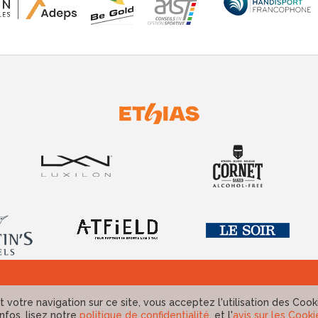
 votre navigation sur ce site, vous acceptez l'utilisation des Cook
OFFICIELS
ORGANISATIONS
FORMATIONS
RÉGIONS
FORMATIONS DEV
infos, lisez notre
politique de confidentialité
, et l'
avis sur les Cooki