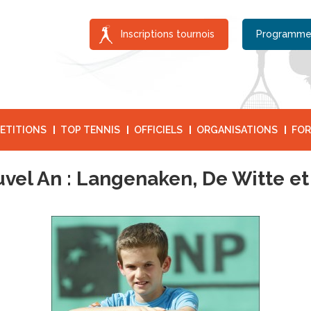
Inscriptions tournois
Programme
ETITIONS
TOP TENNIS
OFFICIELS
ORGANISATIONS
FOR
vel An : Langenaken, De Witte et