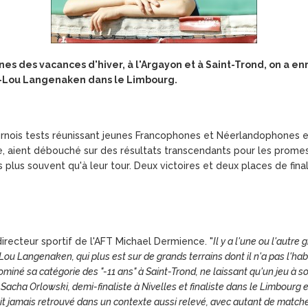
nes des vacances d'hiver, à l'Argayon et à Saint-Trond, on a e
s-Lou Langenaken dans le Limbourg.
ournois tests réunissant jeunes Francophones et Néerlandophones e
te, aient débouché sur des résultats transcendants pour les prome
 plus souvent qu'à leur tour. Deux victoires et deux places de fin
e directeur sportif de l'AFT Michael Dermience. "
Il y a l'une ou l'autr
ou Langenaken, qui plus est sur de grands terrains dont il n'a pas l'habit
a dominé sa catégorie des "-11 ans" à Saint-Trond, ne laissant qu'un jeu à
 Sacha Orlowski, demi-finaliste à Nivelles et finaliste dans le Limbourg 
 jamais retrouvé dans un contexte aussi relevé, avec autant de matches e