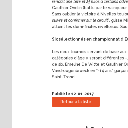
rendait une tête et 25 kilos à certains adv
Gauthier Onclin (battu par le vainqueur
Sans oublier la victoire à Nivelles to
suivre et confirmer sur le circuit
", glisse 
atteint les demi-finales nivelloises. Sa
Six sélectionnés en championnat d'
Les deux tournois servant de base aux 
catégories d'âge y seront différentes 
de six, Emeline De Witte et Gauthier Onc
Vandroogenbroeck en "-14 ans" garçons,
Saint-Trond.
Publié le 12-01-2017
Retour à la liste