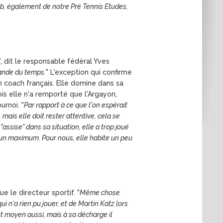
ob, également de notre Pré Tennis Etudes,
", dit le responsable fédéral Yves
emande du temps.
" L'exception qui confirme
n coach français. Elle domine dans sa
ois elle n'a remporté que l'Argayon,
urnoi. "
Par rapport à ce que l'on espérait
, mais elle doit rester attentive, cela se
assise" dans sa situation, elle a trop joué
er un maximum. Pour nous, elle habite un peu
nue le directeur sportif. "
Même chose
i n'a rien pu jouer, et de Martin Katz lors
t moyen aussi, mais à sa décharge il