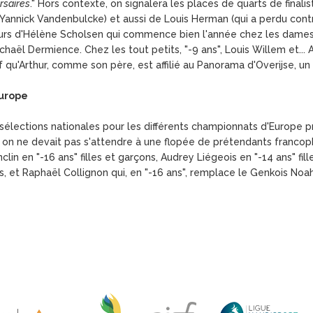
ersaires
." Hors contexte, on signalera les places de quarts de finali
 Yannick Vandenbulcke) et aussi de Louis Herman (qui a perdu contre
ujours d'Hélène Scholsen qui commence bien l'année chez les dames
Michaël Dermience. Chez les tout petits, "-9 ans", Louis Willem et... 
uf qu'Arthur, comme son père, est affilié au Panorama d'Overijse, u
Europe
sélections nationales pour les différents championnats d'Europe pr
-, on ne devait pas s'attendre à une flopée de prétendants franco
lin en "-16 ans" filles et garçons, Audrey Liégeois en "-14 ans" fill
 et Raphaël Collignon qui, en "-16 ans", remplace le Genkois Noah 