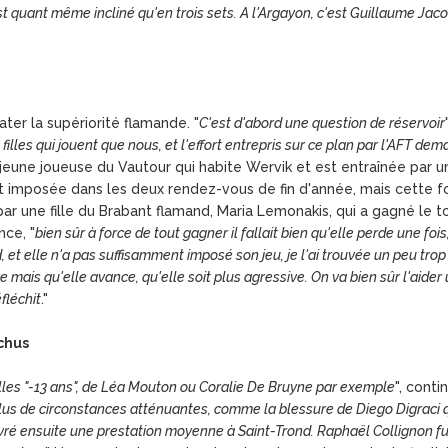
 quant même incliné qu'en trois sets. A l'Argayon, c'est Guillaume Jac
ater la supériorité flamande. "
C'est d'abord une question de réservoir
 filles qui jouent que nous, et l'effort entrepris sur ce plan par l'AFT d
 jeune joueuse du Vautour qui habite Wervik et est entraînée par u
tait imposée dans les deux rendez-vous de fin d'année, mais cette f
par une fille du Brabant flamand, Maria Lemonakis, qui a gagné le to
nce, "
bien sûr à force de tout gagner il fallait bien qu'elle perde une fois
et elle n'a pas suffisamment imposé son jeu, je l'ai trouvée un peu trop "
me mais qu'elle avance, qu'elle soit plus agressive. On va bien sûr l'aid
éfléchit
."
ochus
lles "-13 ans", de Léa Mouton ou Coralie De Bruyne par exemple
", conti
 plus de circonstances atténuantes, comme la blessure de Diego Digraci qu
ivré ensuite une prestation moyenne à Saint-Trond. Raphaël Collignon fu