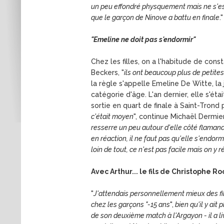
un peu effondré physquement mais ne s'est
que le garçon de Ninove a battu en finale
."
"Emeline ne doit pas s'endormir"
Chez les filles, on a l'habitude de const
Beckers, "
ils ont beaucoup plus de petites
la règle s'appelle Emeline De Witte, la
catégorie d'âge. L'an dernier, elle s'é
sortie en quart de finale à Saint-Trond 
c'était moyen
", continue Michaël Dermie
resserre un peu autour d'elle côté flamand, 
en réaction, il ne faut pas qu'elle s'endor
loin de tout, ce n'est pas facile mais on y r
Avec Arthur... le fils de Christophe R
"
J'attendais personnellement mieux des fi
chez les garçons "-15 ans
",
bien qu'il y ait
de son deuxième match à l'Argayon - il a l