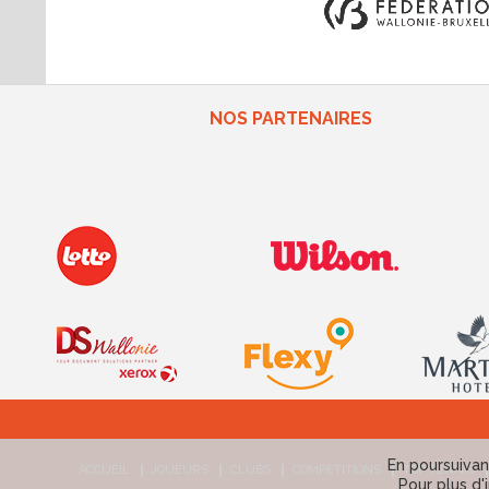
NOS PARTENAIRES
En poursuivant
ACCUEIL
JOUEURS
CLUBS
COMPETITIONS
TOP TENNIS
Pour plus d'