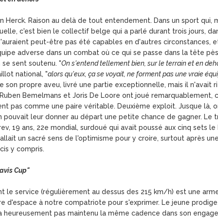
n Van Herck. Raison au delà de tout entendement. Dans un sport qu
elle, c'est bien le collectif belge qui a parlé durant trois jours, d
n'auraient peut-être pas été capables en d'autres circonstances,
l'équipe adverse dans un combat où ce qui se passe dans la tête
n se sent soutenu. "
On s'entend tellement bien, sur le terrain et en deh
llot national, "
alors qu'eux, ça se voyait, ne forment pas une vraie équ
de son propre aveu, livré une partie exceptionnelle, mais il n'avait 
, Ruben Bemelmans et Joris De Loore ont joué remarquablement, 
t pas comme une paire véritable. Deuxième exploit. Jusque là, on
pouvait leur donner au départ une petite chance de gagner. Le troi
ev, 19 ans, 22e mondial, surdoué qui avait poussé aux cinq sets le
 fallait un sacré sens de l'optimisme pour y croire, surtout après 
cis y compris.
 Davis Cup"
dont le service (régulièrement au dessus des 215 km/h) est une arme
ère d'espace à notre compatriote pour s'exprimer. Le jeune prodig
n'a heureusement pas maintenu la même cadence dans son engag