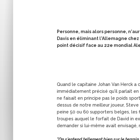
Personne, mais alors personne, n'aurai
Davis en éliminant l'Allemagne chez
point décisif face au 22e mondial Alex
Quand le capitaine Johan Van Herck a c
immédiatement précisé qu'il parlait en
ne faisait en principe pas le poids spo
dessus de notre meilleur joueur, Steve 
peine 50 ou 60 supporters belges, les f
troupes auquel le forfait de David in ex
demander si lui-même avait envisagé, n
"On s'entend tellement bien sur le terrain