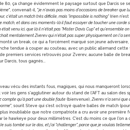
 de 80, ça change évidemment le paysage surtout que Darcis se se
xième
", convenait-il, "
je n'avais pas moins d'occasions de breaker que lui,
our, c'était un match très difficile, mais "impossible is nothing"
(rien n'es
 match, et dans ces moments-là il faut essayer de toucher une corde s
on était venu ici, que là il n'était pas "Mister Davis Cup" et qu'ensemble on
 touchait mentalement Zverev qui n'était pas super physiquement on l'a sent
remonté un break, ce qui a forcément marqué son jeune adversaire,
che tendue à couper au couteau, avec un public allemand cette fo
 de premiers services retrouvés pour Zverev, aucune balle de break n
r Darcis, tous gagnés...
ouveau vécu des instants fous, magiques, qui nous manqueront lors
ait voir les gens s'agglutiner autour du stand de l'AFT au salon des s
z compte qu'à part une double faute
(bienvenue),
Zverev n'a servi que 
énorme
", sourit Steve qui s'est octroyé quatre balles de match (pou
plus inoubliable que notre compatriote a cru avoir une première f
r le hawkeye pour deux millimètres. C'est du moins ce que l'on a
Je suis tombé sur le dos, et j'ai "challenger", parce que je voulais tellem