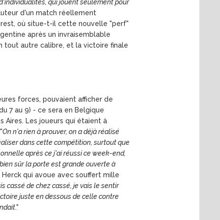
'individualités, qui jouent seulement pour
 auteur d'un match réellement
est, où situe-t-il cette nouvelle "perf"
'Argentine après un invraisemblable
out autre calibre, et la victoire finale
eures forces, pouvaient afficher de
du 7 au 9) - ce sera en Belgique
s Aires. Les joueurs qui étaient à
"
On n'a rien à prouver, on a déjà réalisé
éaliser dans cette compétition, surtout que
sonnelle après ce j'ai réussi ce week-end,
 bien sûr la porte est grande ouverte à
n Herck qui avoue avec souffert mille
uis cassé de chez cassé, je vais le sentir
ctoire juste en dessous de celle contre
ndait
."