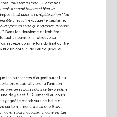
ntait "
plus fort du fond
." "
C'était très
 mais il servait tellement bien, la
t impossible)
comme l'a répété Johan.
" "
Je
ensible chez lui
", explique le capitaine,
 allait faire en sorte qu'il retrouve la bonne
i.
" Dans les deuxième et troisième
 lequel a néanmoins retrouvé sa
is réveillé comme lors du final contre
i d'un côté, ni de l'autre, jusqu'au
que les puissances d'argent auront eu
ports bruxellois et vibrer à l'unisson
des premières balles dans ce tie-break, je
r une de 5e set à l'Allemand) au cours
ois gagné le match sur une balle de
 cru sur le moment, parce que Steve
ent qu'elle soit mauvaise... mais je sentais