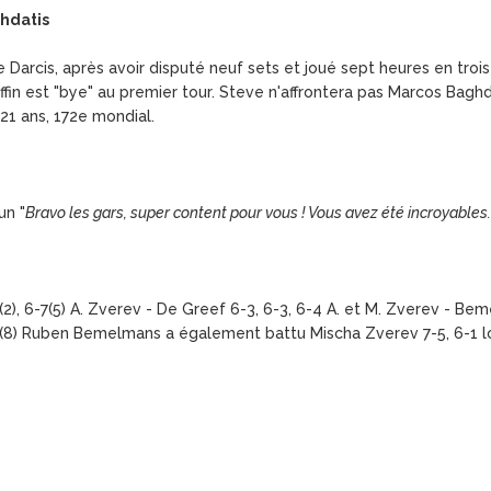
ghdatis
e Darcis, après avoir disputé neuf sets et joué sept heures en troi
offin est "bye" au premier tour. Steve n'affrontera pas Marcos Bagh
 21 ans, 172e mondial.
un "
Bravo les gars, super content pour vous ! Vous avez été incroyables.
7(2), 6-7(5) A. Zverev - De Greef 6-3, 6-3, 6-4 A. et M. Zverev - Be
6-7(8) Ruben Bemelmans a également battu Mischa Zverev 7-5, 6-1 l