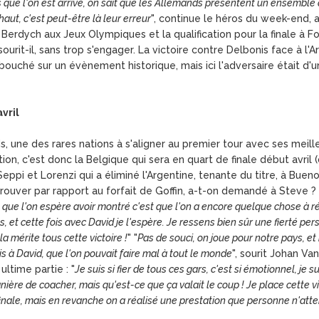
 que l'on est arrivé, on sait que les Allemands présentent un ensemble d
aut, c'est peut-être là leur erreur
", continue le héros du week-end,
erdych aux Jeux Olympiques et la qualification pour la finale à For
 sourit-il, sans trop s'engager. La victoire contre Delbonis face à l
ouché sur un évènement historique, mais ici l'adversaire était d'un t
vril
s, une des rares nations à s'aligner au premier tour avec ses meill
n, c'est donc la Belgique qui sera en quart de finale début avril (
Seppi et Lorenzi qui a éliminé l'Argentine, tenante du titre, à Bueno
rouver par rapport au forfait de Goffin, a-t-on demandé à Steve ? 
 que l'on espère avoir montré c'est que l'on a encore quelque chose à r
, et cette fois avec David je l'espère. Je ressens bien sûr une fierté per
la mérite tous cette victoire !
" "
Pas de souci, on joue pour notre pays, et
is à David, que l'on pouvait faire mal à tout le monde
", sourit Johan Va
ultime partie : "
Je suis si fier de tous ces gars, c'est si émotionnel, je s
ière de coacher, mais qu'est-ce que ça valait le coup ! Je place cette vi
 finale, mais en revanche on a réalisé une prestation que personne n'atte