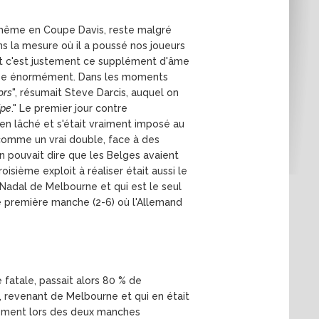
i, même en Coupe Davis, reste malgré
ans la mesure où il a poussé nos joueurs
 et c'est justement ce supplément d'âme
 pèse énormément. Dans les moments
ors
", résumait Steve Darcis, auquel on
ipe
." Le premier jour contre
rien lâché et s'était vraiment imposé au
comme un vrai double, face à des
 pouvait dire que les Belges avaient
sième exploit à réaliser était aussi le
 Nadal de Melbourne et qui est le seul
une première manche (2-6) où l'Allemand
 fatale, passait alors 80 % de
e, revenant de Melbourne et qui en était
ement lors des deux manches