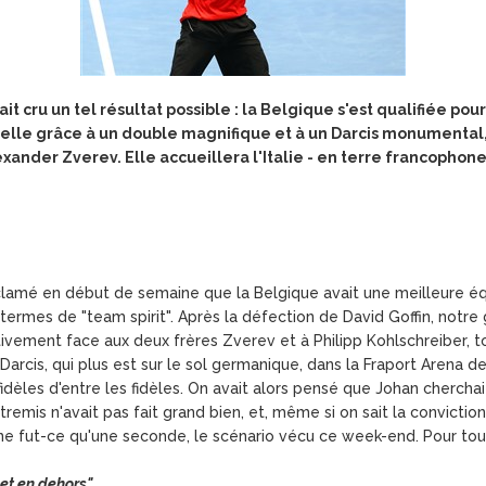
t cru un tel résultat possible : la Belgique s'est qualifiée pou
 elle grâce à un double magnifique et à un Darcis monumental
ander Zverev. Elle accueillera l'Italie - en terre francophone -
lamé en début de semaine que la Belgique avait une meilleure équ
 termes de "team spirit". Après la défection de David Goffin, not
rtivement face aux deux frères Zverev et à Philipp Kohlschreiber, t
Darcis, qui plus est sur le sol germanique, dans la Fraport Arena d
idèles d'entre les fidèles. On avait alors pensé que Johan cherchai
tremis n'avait pas fait grand bien, et, même si on sait la conviction
e fut-ce qu'une seconde, le scénario vécu ce week-end. Pour tout 
 et en dehors"