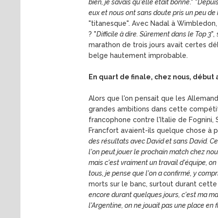
bien, je savais qu'elle était bonne
." "
Depuis
eux et nous ont sans doute pris un peu de h
"titanesque". Avec Nadal à Wimbledon, B
? "
Difficile à dire. Sûrement dans le Top 3
",
marathon de trois jours avait certes déb
belge hautement improbable.
En quart de finale, chez nous, début a
Alors que l'on pensait que les Allemand
grandes ambitions dans cette compétitio
francophone contre l'Italie de Fognini, 
Francfort avaient-ils quelque chose à p
des résultats avec David et sans David. Ce
l'on peut jouer le prochain match chez nous
mais c'est vraiment un travail d'équipe, on 
tous, je pense que l'on a confirmé, y compr
morts sur le banc, surtout durant cette 
encore durant quelques jours, c'est ma man
l'Argentine, on ne jouait pas une place en