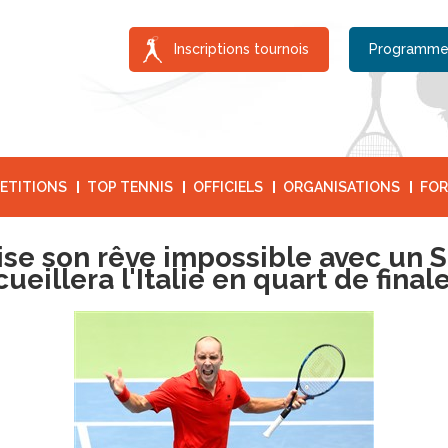
Inscriptions tournois
Programme
ETITIONS
TOP TENNIS
OFFICIELS
ORGANISATIONS
FOR
ise son rêve impossible avec un S
ueillera l'Italie en quart de final