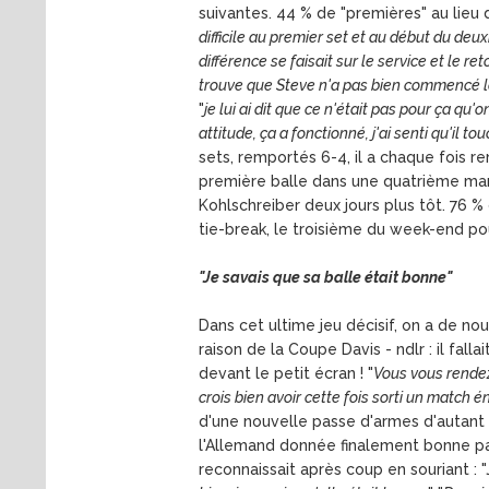
suivantes. 44 % de "premières" au lieu
difficile au premier set et au début du deu
différence se faisait sur le service et le ret
trouve que Steve n'a pas bien commencé le
"
je lui ai dit que ce n'était pas pour ça qu'
attitude, ça a fonctionné, j'ai senti qu'il
sets, remportés 6-4, il a chaque fois 
première balle dans une quatrième man
Kohlschreiber deux jours plus tôt. 76 %
tie-break, le troisième du week-end pou
"Je savais que sa balle était bonne"
Dans cet ultime jeu décisif, on a de n
raison de la Coupe Davis - ndlr : il fall
devant le petit écran ! "
Vous vous rende
crois bien avoir cette fois sorti un match 
d'une nouvelle passe d'armes d'autant 
l'Allemand donnée finalement bonne pa
reconnaissait après coup en souriant : "