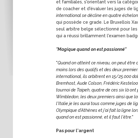
et familiales, s'orientant vers la caté
de coacher et d'évaluer les juges de li
international se décline en quatre échelon
qui possède ce grade. Le Bruxellois Xavi
seul arbitre belge sélectionné pour les 
qui a réussi brillamment l'examen badg
"Magique quand on est passionné"
"
Quand on atteint ce niveau, on peut êtr
moins lors des qualifs et des deux premiers
international, ils arbitrent en 15/25.000 d
Bremhost, Aude Colson, Frédéric Kesteloot
tournoi de Taipeh, quatre de ces six là ont
Wimbledon, les deux premiers ainsi que la
l'Italie je les aurai tous comme juges de li
Olympique d'Athènes et j'ai fait la ligne 
quand on est passionné, et il faut l'être
."
Pas pour l'argent