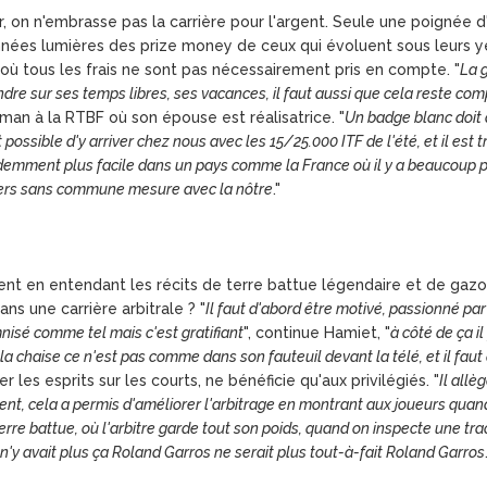
lair, on n'embrasse pas la carrière pour l'argent. Seule une poignée
nées lumières des prize money de ceux qui évoluent sous leurs yeu
où tous les frais ne sont pas nécessairement pris en compte. "
La 
endre sur ses temps libres, ses vacances, il faut aussi que cela reste co
an à la RTBF où son épouse est réalisatrice. "
Un badge blanc doit 
ossible d'y arriver chez nous avec les 15/25.000 ITF de l'été, et il est 
demment plus facile dans un pays comme la France où il y a beaucoup pl
iers sans commune mesure avec la nôtre
."
llent en entendant les récits de terre battue légendaire et de gazo
ns une carrière arbitrale ? "
Il faut d'abord être motivé, passionné par
nisé comme tel mais c'est gratifiant
", continue Hamiet, "
à côté de ça il
la chaise ce n'est pas comme dans son fauteuil devant la télé, et il fau
 les esprits sur les courts, ne bénéficie qu'aux privilégiés. "
Il allè
ement, cela a permis d'améliorer l'arbitrage en montrant aux joueurs qua
erre battue, où l'arbitre garde tout son poids, quand on inspecte une tr
 n'y avait plus ça Roland Garros ne serait plus tout-à-fait Roland Garros