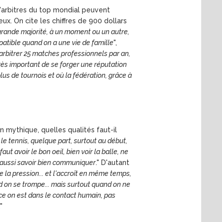
 d'arbitres du top mondial peuvent
x. On cite les chiffres de 900 dollars
grande majorité, à un moment ou un autre,
mpatible quand on a une vie de famille
",
arbitrer 25 matches professionnels par an,
très important de se forger une réputation
us de tournois et où la fédération, grâce à
n mythique, quelles qualités faut-il
 le tennis, quelque part, surtout au début,
 faut avoir le bon oeil, bien voir la balle, ne
t aussi savoir bien communiquer
." D'autant
ge la pression... et l'accroît en même temps,
nd on se trompe... mais surtout quand on ne
ace on est dans le contact humain, pas
."