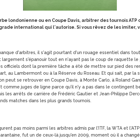
'herbe londonienne ou en Coupe Davis, arbitrer des tournois ATP
ade international qui l'autorise. Si vous rêvez de les imiter, 
anque d'arbitres, il s'agit pourtant d'un rouage essentiel dans tou
 largement s'épanouir tout en n'ayant pas le coup de raquette le p
es officiels dont la première tâche a été de mettre sur pied des 
rt, au Lambermont ou à la Réserve du Roseau. Et qui sait, par la su
 on peut se retrouver en Coupe Davis, à Monte Carlo, à Roland 
t comme juges de ligne parce qu'il n'y a pas dans le contingent be
 les arrêts de carrière de Frédéric Gautier et Jean-Philippe Derc
rands matches dans les plus grands tournois.
gurent pas moins parmi les arbitres admis par l'ITF, la WTA et l'ATP 
arantaine, fut un de ceux-là jusqu'en 2009, moment où il a changé