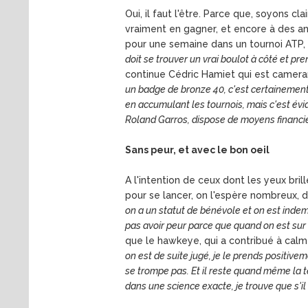
Oui, il faut l'être. Parce que, soyons c
vraiment en gagner, et encore à des an
pour une semaine dans un tournoi ATP, 
doit se trouver un vrai boulot à côté et pr
continue Cédric Hamiet qui est cameram
un badge de bronze 40, c'est certainement p
en accumulant les tournois, mais c'est évi
Roland Garros, dispose de moyens financ
Sans peur, et avec le bon oeil
A l'intention de ceux dont les yeux bri
pour se lancer, on l'espère nombreux, da
on a un statut de bénévole et on est indem
pas avoir peur parce que quand on est sur 
que le hawkeye, qui a contribué à calmer
on est de suite jugé, je le prends positiv
se trompe pas. Et il reste quand même la t
dans une science exacte, je trouve que s'il