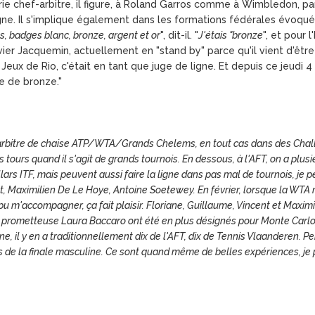
gorie chef-arbitre, il figure, à Roland Garros comme à Wimbledon, p
gne. Il s'implique également dans les formations fédérales évoquée
s, badges blanc, bronze, argent et or
", dit-il. "
J'étais "bronze
", et pour 
er Jacquemin, actuellement en "stand by" parce qu'il vient d'être p
Jeux de Rio, c'était en tant que juge de ligne. Et depuis ce jeudi 4
e de bronze."
e arbitre de chaise ATP/WTA/Grands Chelems, en tout cas dans des Cha
 tours quand il s'agit de grands tournois. En dessous, à l'AFT, on a plu
ollars ITF, mais peuvent aussi faire la ligne dans pas mal de tournois, je
, Maximilien De Le Hoye, Antoine Soetewey. En février, lorsque la WTA
 pu m'accompagner, ça fait plaisir. Floriane, Guillaume, Vincent et Maxim
 prometteuse Laura Baccaro ont été en plus désignés pour Monte Carlo, 
gne, il y en a traditionnellement dix de l'AFT, dix de Tennis Vlaanderen. P
lors de la finale masculine. Ce sont quand même de belles expériences, j