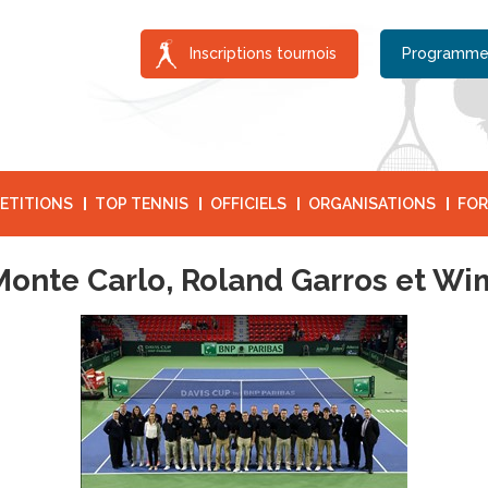
Inscriptions tournois
Programme
ETITIONS
TOP TENNIS
OFFICIELS
ORGANISATIONS
FOR
 Monte Carlo, Roland Garros et W