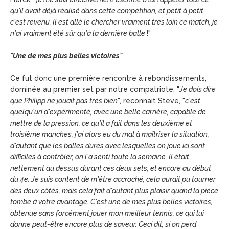
qu'il avait déjà réalisé dans cette compétition, et petit à petit
c'est revenu. Il est allé le chercher vraiment très loin ce match, je
n'ai vraiment été sûr qu'à la dernière balle
!"
"Une de mes plus belles victoires"
Ce fut donc une première rencontre à rebondissements,
dominée au premier set par notre compatriote. "
Je dois dire
que Philipp ne jouait pas très bien
", reconnait Steve, "
c'est
quelqu'un d'expérimenté, avec une belle carrière, capable de
mettre de la pression, ce qu'il a fait dans les deuxième et
troisième manches, j'ai alors eu du mal à maîtriser la situation,
d'autant que les balles dures avec lesquelles on joue ici sont
difficiles à contrôler, on l'a senti toute la semaine. Il était
nettement au dessus durant ces deux sets, et encore au début
du 4e. Je suis content de m'être accroché, cela aurait pu tourner
des deux côtés, mais cela fait d'autant plus plaisir quand la pièce
tombe à votre avantage. C'est une de mes plus belles victoires,
obtenue sans forcément jouer mon meilleur tennis, ce qui lui
donne peut-être encore plus de saveur. Ceci dit, si on perd