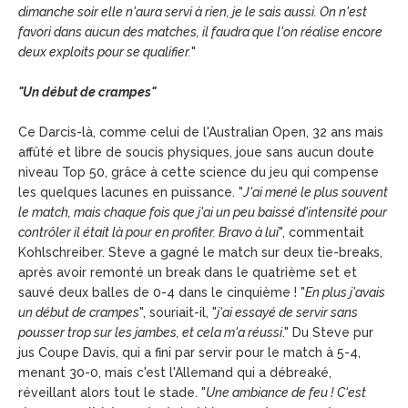
dimanche soir elle n'aura servi à rien, je le sais aussi. On n'est
favori dans aucun des matches, il faudra que l'on réalise encore
deux exploits pour se qualifier.
"
"Un début de crampes"
Ce Darcis-là, comme celui de l'Australian Open, 32 ans mais
affûté et libre de soucis physiques, joue sans aucun doute
niveau Top 50, grâce à cette science du jeu qui compense
les quelques lacunes en puissance. "
J'ai mené le plus souvent
le match, mais chaque fois que j'ai un peu baissé d'intensité pour
contrôler il était là pour en profiter. Bravo à lui
", commentait
Kohlschreiber. Steve a gagné le match sur deux tie-breaks,
après avoir remonté un break dans le quatrième set et
sauvé deux balles de 0-4 dans le cinquième ! "
En plus j'avais
un début de crampes
", souriait-il, "
j'ai essayé de servir sans
pousser trop sur les jambes, et cela m'a réussi
." Du Steve pur
jus Coupe Davis, qui a fini par servir pour le match à 5-4,
menant 30-0, mais c'est l'Allemand qui a débreaké,
réveillant alors tout le stade. "
Une ambiance de feu ! C'est