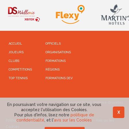
ACCUEIL
OFFICIELS
JOUEURS
ORGANISATIONS
CLUBS
FORMATIONS
COMPETITIONS
RÉGIONS
TOP TENNIS
FORMATIONS DEV
© Copyright Tennis Wallonie-Bruxelles
En poursuivant votre navigation sur ce site, vous
acceptez l'utilisation des Cookies.
X
Pour plus d'infos, lisez notre
politique de
confidentialité
, et l'
avis sur les Cookies
Politique de confidentialité
-
Conditions d'utilisations
-
Avis sur les
Cookies