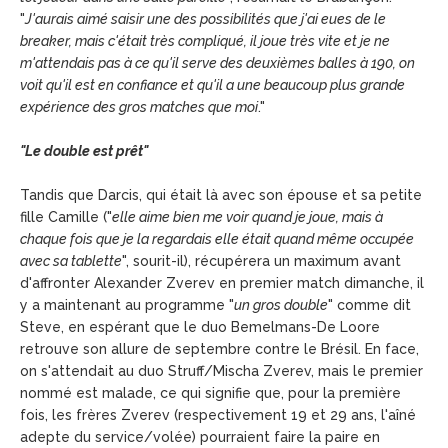
"
J'aurais aimé saisir une des possibilités que j'ai eues de le
breaker, mais c'était très compliqué, il joue très vite et je ne
m'attendais pas à ce qu'il serve des deuxièmes balles à 190, on
voit qu'il est en confiance et qu'il a une beaucoup plus grande
expérience des gros matches que moi
."
"Le double est prêt"
Tandis que Darcis, qui était là avec son épouse et sa petite
fille Camille ("
elle aime bien me voir quand je joue, mais à
chaque fois que je la regardais elle était quand même occupée
avec sa tablette
", sourit-il), récupérera un maximum avant
d'affronter Alexander Zverev en premier match dimanche, il
y a maintenant au programme "
un gros double
" comme dit
Steve, en espérant que le duo Bemelmans-De Loore
retrouve son allure de septembre contre le Brésil. En face,
on s'attendait au duo Struff/Mischa Zverev, mais le premier
nommé est malade, ce qui signifie que, pour la première
fois, les frères Zverev (respectivement 19 et 29 ans, l'aîné
adepte du service/volée) pourraient faire la paire en