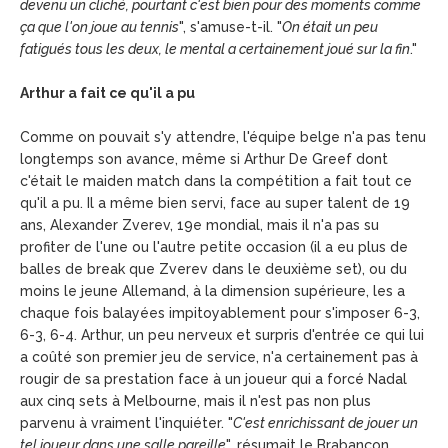
devenu un cliché, pourtant c'est bien pour des moments comme
ça que l'on joue au tennis
", s'amuse-t-il. "
On était un peu
fatigués tous les deux, le mental a certainement joué sur la fin
."
Arthur a fait ce qu'il a pu
Comme on pouvait s'y attendre, l'équipe belge n'a pas tenu
longtemps son avance, même si Arthur De Greef dont
c'était le maiden match dans la compétition a fait tout ce
qu'il a pu. Il a même bien servi, face au super talent de 19
ans, Alexander Zverev, 19e mondial, mais il n'a pas su
profiter de l'une ou l'autre petite occasion (il a eu plus de
balles de break que Zverev dans le deuxième set), ou du
moins le jeune Allemand, à la dimension supérieure, les a
chaque fois balayées impitoyablement pour s'imposer 6-3,
6-3, 6-4. Arthur, un peu nerveux et surpris d'entrée ce qui lui
a coûté son premier jeu de service, n'a certainement pas à
rougir de sa prestation face à un joueur qui a forcé Nadal
aux cinq sets à Melbourne, mais il n'est pas non plus
parvenu à vraiment l'inquiéter. "
C'est enrichissant de jouer un
tel joueur dans une salle pareille
", résumait le Brabançon.