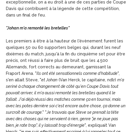
exceptionnelle, on a eu droit à une de ces parties de Coupe
Davis qui contribuent à la légende de cette compétition,
dans un final de feu.
"Johan m'a remonté les bretelles"
Les premiers à être à la hauteur de l'évènement furent les
quelques 50 ou 60 supporters belges qui, durant les neuf
dixièmes du match, jusqu'à la fin du cinquième set pour être
précis, ont réussi à faire plus de bruit que les 4.500
Allemands, fort corrects au demeurant, garnissant la
Fraport Arena. "
Ils ont été sensationnels comme d'habitude
",
s'en allait Steve, "
et Johan
(Van Herck, le capitaine, ndlr)
m'a
seriné à chaque changement de côté qu'en Coupe Davis tout
pouvait arriver, il m'a aussi remonté les bretelles quand il le
fallait. J'ai déjà réussi des matches comme ça en tournoi, mais
avec les potes derrière soi c'est encore autre chose, ça donne un
surcroît de courage
." "
Je trouvais que Steve se prenait la tête
avec des choses qui ne servaient à rien, genre "je ne joue pas
bien, je rate trop", il y laissait trop d'énergie
", expliquait Van
Herck, "
je me suis effectivement escrimé à lui rappeler tout ce