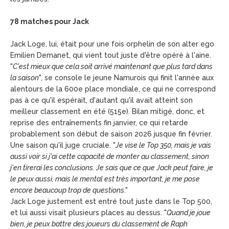
78 matches pour Jack
Jack Loge, lui, était pour une fois orphelin de son alter ego
Emilien Demanet, qui vient tout juste d'être opéré à l'aine.
"
C'est mieux que cela soit arrivé maintenant que plus tard dans
la saison
", se console le jeune Namurois qui finit l'année aux
alentours de la 600e place mondiale, ce qui ne correspond
pas à ce qu'il espérait, d'autant qu'il avait atteint son
meilleur classement en été (515e). Bilan mitigé, donc, et
reprise des entraînements fin janvier, ce qui retarde
probablement son début de saison 2026 jusque fin février.
Une saison qu'il juge cruciale. "
Je vise le Top 350, mais je vais
aussi voir si j'ai cette capacité de monter au classement, sinon
j'en tirerai les conclusions. Je sais que ce que Jack peut faire, je
le peux aussi, mais le mental est très important, je me pose
encore beaucoup trop de questions
."
Jack Loge justement est entré tout juste dans le Top 500,
et lui aussi visait plusieurs places au dessus. "
Quand je joue
bien, je peux battre des joueurs du classement de Raph