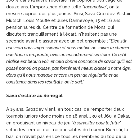
100 % dans la filière fédérale francophone dès l'âge de
douze ans. L'importance d'une telle "
locomotive
", on la
mesure auprès des plus jeunes. Ainsi, Sava Grozdev, Alistair
Mutsch, Louis Mouffe et Jules Dannevoye, 15 et 16 ans,
pensionnaires du Centre de formation de Mons, qui
discutent tranquillement à l'écart, n'hésitent pas une
seconde avant d'assurer avec un bel ensemble : "
Bien sûr
que cela nous impressionne et nous motive de suivre le chemin
que Raph a emprunté, avec un encadrement similaire. Ce qu'il
réalise est beau à voir, et cela donne confiance de savoir qu'il est
passé par où on passe, pas forcément mieux classé à notre âge,
alors qu'il nous manque encore un peu de régularité et de
constance dans les résultats, on le sait
."
Sava s'éclate au Sénégal
A 15 ans, Grozdev vient, en tout cas, de remporter deux
tournois juniors (donc moins de 18 ans), J30 et J60, à Dakar,
en produisant un niveau de jeu "
à surveiller pour le futur
"
selon les termes des responsables du tournoi. Bien sûr, là-
bas, on n'avait pas en lice tous les membres du top de la