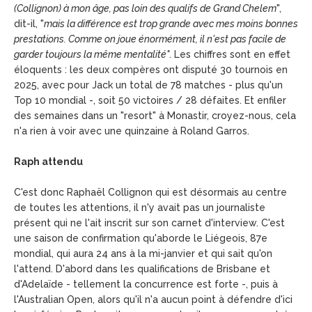
(Collignon) à mon âge, pas loin des qualifs de Grand Chelem
",
dit-il, "
mais la différence est trop grande avec mes moins bonnes
prestations. Comme on joue énormément, il n'est pas facile de
garder toujours la même mentalité"
. Les chiffres sont en effet
éloquents : les deux compères ont disputé 30 tournois en
2025, avec pour Jack un total de 78 matches - plus qu'un
Top 10 mondial -, soit 50 victoires / 28 défaites. Et enfiler
des semaines dans un "resort" à Monastir, croyez-nous, cela
n'a rien à voir avec une quinzaine à Roland Garros.
Raph attendu
C'est donc Raphaël Collignon qui est désormais au centre
de toutes les attentions, il n'y avait pas un journaliste
présent qui ne l'ait inscrit sur son carnet d'interview. C'est
une saison de confirmation qu'aborde le Liégeois, 87e
mondial, qui aura 24 ans à la mi-janvier et qui sait qu'on
l'attend. D'abord dans les qualifications de Brisbane et
d'Adelaïde - tellement la concurrence est forte -, puis à
l'Australian Open, alors qu'il n'a aucun point à défendre d'ici