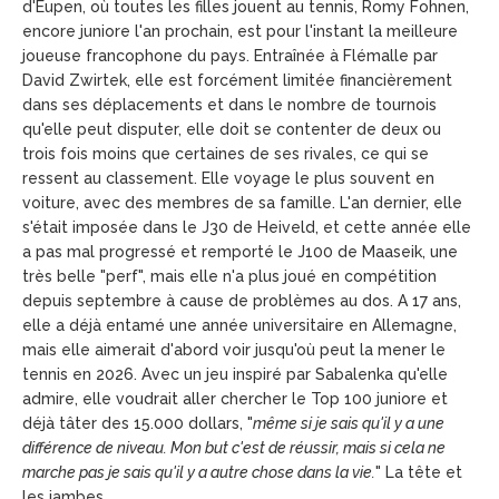
d'Eupen, où toutes les filles jouent au tennis, Romy Fohnen,
encore juniore l'an prochain, est pour l'instant la meilleure
joueuse francophone du pays. Entraînée à Flémalle par
David Zwirtek, elle est forcément limitée financièrement
dans ses déplacements et dans le nombre de tournois
qu'elle peut disputer, elle doit se contenter de deux ou
trois fois moins que certaines de ses rivales, ce qui se
ressent au classement. Elle voyage le plus souvent en
voiture, avec des membres de sa famille. L'an dernier, elle
s'était imposée dans le J30 de Heiveld, et cette année elle
a pas mal progressé et remporté le J100 de Maaseik, une
très belle "perf", mais elle n'a plus joué en compétition
depuis septembre à cause de problèmes au dos. A 17 ans,
elle a déjà entamé une année universitaire en Allemagne,
mais elle aimerait d'abord voir jusqu'où peut la mener le
tennis en 2026. Avec un jeu inspiré par Sabalenka qu'elle
admire, elle voudrait aller chercher le Top 100 juniore et
déjà tâter des 15.000 dollars, "
même si je sais qu'il y a une
différence de niveau. Mon but c'est de réussir, mais si cela ne
marche pas je sais qu'il y a autre chose dans la vie.
" La tête et
les jambes.