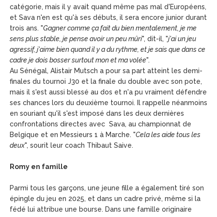
catégorie, mais il y avait quand même pas mal d'Européens,
et Sava n'en est qu'à ses débuts, il sera encore junior durant
trois ans. "
Gagner comme ça fait du bien mentalement, je me
sens plus stable, je pense avoir un peu mûri
", dit-il, "
j'ai un jeu
agressif, j'aime bien quand il y a du rythme, et je sais que dans ce
cadre je dois bosser surtout mon et ma volée
".
Au Sénégal, Alistair Mutsch a pour sa part atteint les demi-
finales du tournoi J30 et la finale du double avec son pote,
mais il s'est aussi blessé au dos et n'a pu vraiment défendre
ses chances lors du deuxième tournoi. Il rappelle néanmoins
en souriant qu'il s'est imposé dans les deux dernières
confrontations directes avec Sava, au championnat de
Belgique et en Messieurs 1 à Marche. "
Cela les aide tous les
deux
", sourit leur coach Thibaut Saive.
Romy en famille
Parmi tous les garçons, une jeune fille a également tiré son
épingle du jeu en 2025, et dans un cadre privé, même si la
fédé lui attribue une bourse. Dans une famille originaire