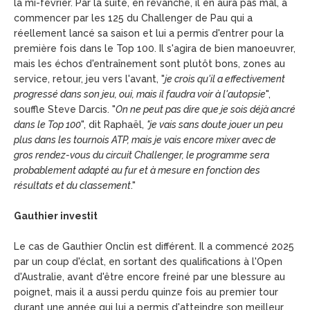
la mi-février. Par la suite, en revanche, il en aura pas mal, à
commencer par les 125 du Challenger de Pau qui a
réellement lancé sa saison et lui a permis d'entrer pour la
première fois dans le Top 100. Il s'agira de bien manoeuvrer,
mais les échos d'entraînement sont plutôt bons, zones au
service, retour, jeu vers l'avant, "
je crois qu'il a effectivement
progressé dans son jeu, oui, mais il faudra voir à l'autopsie
",
souffle Steve Darcis. "
On ne peut pas dire que je sois déjà ancré
dans le Top 100
", dit Raphaël,
"je vais sans doute jouer un peu
plus dans les tournois ATP, mais je vais encore mixer avec de
gros rendez-vous du circuit Challenger, le programme sera
probablement adapté au fur et à mesure en fonction des
résultats et du classement
."
Gauthier investit
Le cas de Gauthier Onclin est différent. Il a commencé 2025
par un coup d'éclat, en sortant des qualifications à l'Open
d'Australie, avant d'être encore freiné par une blessure au
poignet, mais il a aussi perdu quinze fois au premier tour
durant une année qui lui a permis d'atteindre son meilleur