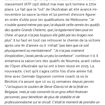
classement (ATP 192) début mai mais qu'il termine à 270e
place. Le fait que le "cut" de l'Australian ait été avancé mi-
novembre lui sauve la mise et lui permet d'encore figurer
en ordre d'utile pour les qualifications de Melbourne. "
Je
n'oublie quand même pas que j'ai disputé cette année les qualifs
des quatre Grands Chelems, que j'ai également bien joué en
Chine, et que je n'ai pas toujours été gâté par les tirages non
plus
". Il lui faut en tout cas retrouver le chemin de la victoire
après une fin d'année où il n'était "
pas bien que ce soit
physiquement ou mentalement
". "
Je n'ai pas vraiment
d'explication, j'avais perdu un peu la confiance
", continue-t-il. Il
entamera la saison lors des qualifs de Nouméa, avant celles
de l'Open d'Australie qui lui ont si bien réussi en 2025. La
nouveauté, c'est qu'il s'agira cette fois d'une année full
time avec Germain Gigounon comme coach, là où le
Binchois n'a assuré que 10 ou 15 semaines depuis janvier.
"
J'ai toujours le soutien de Steve (Darcis) et de la fédé en
Belgique, mais je vais consentir là un gros effort financier
personnel, pour bénéficier de plus de stabilité et de
professionnalisme sur le circuit. C'était le moment de prendre un