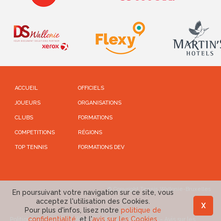
ACCUEIL
OFFICIELS
JOUEURS
ORGANISATIONS
CLUBS
FORMATIONS
COMPETITIONS
RÉGIONS
TOP TENNIS
FORMATIONS DEV
© Copyright Tennis Wallonie-Bruxelles
En poursuivant votre navigation sur ce site, vous
acceptez l'utilisation des Cookies.
X
Pour plus d'infos, lisez notre
politique de
confidentialité
, et l'
avis sur les Cookies
Politique de confidentialité
-
Conditions d'utilisations
-
Avis sur les