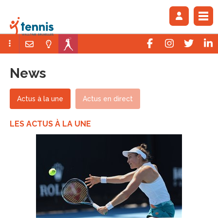
News
Actus à la une
Actus en direct
LES ACTUS À LA UNE