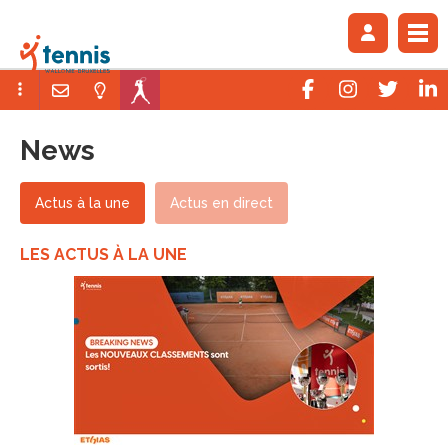
News
Actus à la une
Actus en direct
LES ACTUS À LA UNE