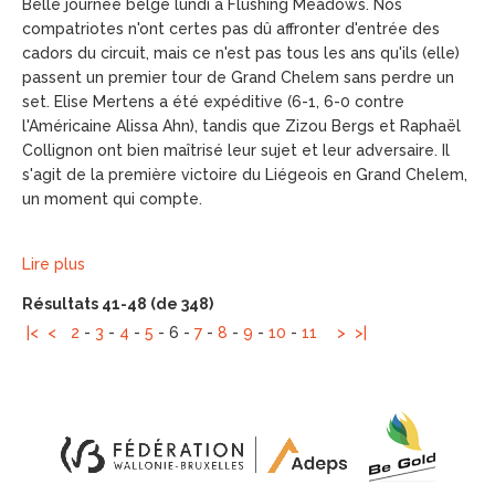
Belle journée belge lundi à Flushing Meadows. Nos
compatriotes n'ont certes pas dû affronter d'entrée des
cadors du circuit, mais ce n'est pas tous les ans qu'ils (elle)
passent un premier tour de Grand Chelem sans perdre un
set. Elise Mertens a été expéditive (6-1, 6-0 contre
l'Américaine Alissa Ahn), tandis que Zizou Bergs et Raphaël
Collignon ont bien maîtrisé leur sujet et leur adversaire. Il
s'agit de la première victoire du Liégeois en Grand Chelem,
un moment qui compte.
Lire plus
Résultats 41-48 (de 348)
|<
<
2
-
3
-
4
-
5
-
6
-
7
-
8
-
9
-
10
-
11
>
>|