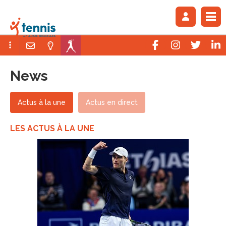
News
Actus à la une
Actus en direct
LES ACTUS À LA UNE