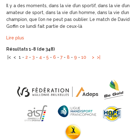
Il y a des moments, dans la vie d’un sportif, dans la vie d’un
amateur de sport, dans la vie d’un homme, dans la vie d’un
champion, que l’on ne peut pas oublier. Le match de David
Goffin ce lundi fait partie de ceux-là
Lire plus
Résultats 1-8 (de 348)
|<
<
1
-
2
-
3
-
4
-
5
-
6
-
7
-
8
-
9
-
10
>
>|