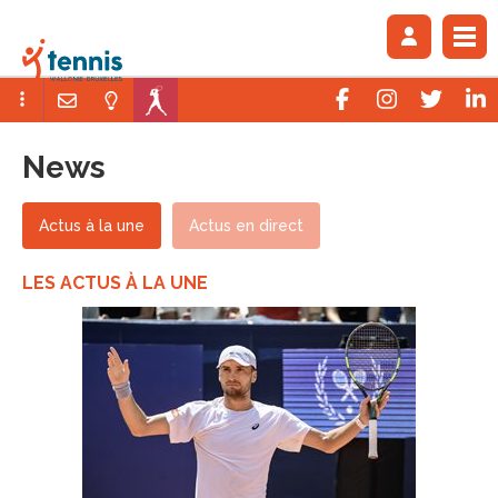
News
Actus à la une
Actus en direct
LES ACTUS À LA UNE