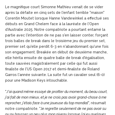
Le magnifique court Simonne Mathieu venait de se vider
après la défaite en cinq sets de l'enfant terrible "maison"
Corentin Moutet lorsque Hanne Vandewinkel a effectué ses
débuts en Grand Chelem face à la lauréate de l'Open
d'Australie 2025. Notre compatriote a pourtant entamé la
partie avec l'intention de ne pas s'en laisser conter, forçant
trois balles de break dans le troisième jeu du premier set,
premier set qu'elle perdit 6-3 en n'abandonnant qu'une fois
son engagement. Breakée en début de deuxième manche,
elle hérita ensuite de quatre balle de break d'égalisation,
toute sauvées magistralement par celle qui fut aussi
finaliste de l'US Open 2017 et demi-finaliste de Roland
Garros l'année suivante. La suite fut un cavalier seul (6-0)
pour une Madison Keys intouchable.
"
J'ai quand même essayé de profiter du moment, du beau court,
j'ai fait de mon mieux, et je ne crois pas avoir grand-chose à me
reprocher, j'étais face à une joueuse du top mondial
", résumait
notre compatriote. "J
e regrette seulement de ne pas avoir su
ou pu hausser un peu plus mon niveau lorsque j'ai eu quelques