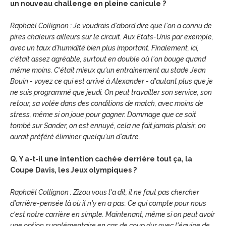
un nouveau challenge en pleine canicule ?
Raphaël Collignon : Je voudrais d'abord dire que l'on a connu de
pires chaleurs ailleurs sur le circuit. Aux Etats-Unis par exemple,
avec un taux d'humidité bien plus important. Finalement, ici,
c'était assez agréable, surtout en double où l'on bouge quand
même moins. C'était mieux qu'un entraînement au stade Jean
Bouin - voyez ce qui est arrivé à Alexander - d'autant plus que je
ne suis programmé que jeudi. On peut travailler son service, son
retour, sa volée dans des conditions de match, avec moins de
stress, même si on joue pour gagner. Dommage que ce soit
tombé sur Sander, on est ennuyé, cela ne fait jamais plaisir, on
aurait préféré éliminer quelqu'un d'autre.
Q. Y a-t-il une intention cachée derrière tout ça, la
Coupe Davis, les Jeux olympiques ?
Raphaël Collignon : Zizou vous l'a dit, il ne faut pas chercher
d'arrière-pensée là où il n'y en a pas. Ce qui compte pour nous
c'est notre carrière en simple. Maintenant, même si on peut avoir
une option supplémentaire en cas de coup dur avec l'équipe de