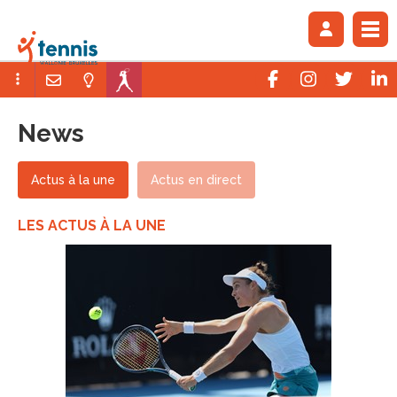
News
Actus à la une
Actus en direct
LES ACTUS À LA UNE