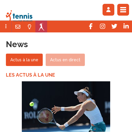
News
Actus à la une
Actus en direct
LES ACTUS À LA UNE