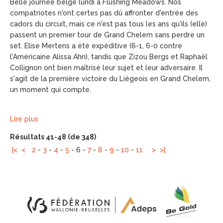
Belle journée belge lundi à Flushing Meadows. Nos
compatriotes n'ont certes pas dû affronter d'entrée des
cadors du circuit, mais ce n'est pas tous les ans qu'ils (elle)
passent un premier tour de Grand Chelem sans perdre un
set. Elise Mertens a été expéditive (6-1, 6-0 contre
l'Américaine Alissa Ahn), tandis que Zizou Bergs et Raphaël
Collignon ont bien maîtrisé leur sujet et leur adversaire. Il
s'agit de la première victoire du Liégeois en Grand Chelem,
un moment qui compte.
Lire plus
Résultats 41-48 (de 348)
|<
<
2
-
3
-
4
-
5
-
6
-
7
-
8
-
9
-
10
-
11
>
>|