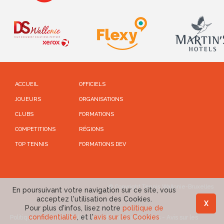
ACCUEIL
OFFICIELS
JOUEURS
ORGANISATIONS
CLUBS
FORMATIONS
COMPETITIONS
RÉGIONS
TOP TENNIS
FORMATIONS DEV
© Copyright Tennis Wallonie-Bruxelles
En poursuivant votre navigation sur ce site, vous
acceptez l'utilisation des Cookies.
X
Pour plus d'infos, lisez notre
politique de
confidentialité
, et l'
avis sur les Cookies
Politique de confidentialité
-
Conditions d'utilisations
-
Avis sur les