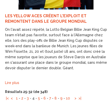
LES YELLOW ACES CRÉENT L'EXPLOIT ET
REMONTENT DANS LE GROUPE MONDIAL
On l'avait assez répété, la Lotto Belgian Billie Jean King Cup
team n'était pas favorite, surtout face à l'Allemagne chez
elle, lors des play-offs de Billie Jean King Cup disputés ce
week-end dans la banlieue de Munich. Les jeunes filles de
Wim Fissette, 21, 20 et (tout juste) 18 ans, ont donc créé la
même surprise que les joueurs de Steve Darcis en Australie
en s'assurant une place dans le groupe mondial, sans même
devoir disputer le dernier double. Géant.
Lire plus
Résultats 25-32 (de 348)
|<
<
1
-
2
-
3
-
4
-
5
-
6
-
7
-
8
-
9
-
10
>
>|