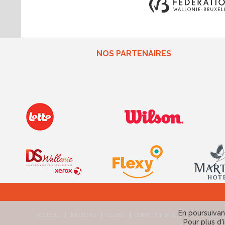
NOS PARTENAIRES
En poursuivant
ACCUEIL
JOUEURS
CLUBS
COMPETITIONS
TOP TENNIS
Pour plus d'