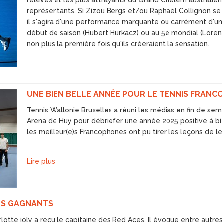
relevés et les plus attrayants du Grand Chelem australie
représentants. Si Zizou Bergs et/ou Raphaël Collignon se qu
il s'agira d'une performance marquante ou carrément d'u
début de saison (Hubert Hurkacz) ou au 5e mondial (Lorenzo
non plus la première fois qu'ils créeraient la sensation.
UNE BIEN BELLE ANNÉE POUR LE TENNIS FRAN
Tennis Wallonie Bruxelles a réuni les médias en fin de se
Arena de Huy pour débriefer une année 2025 positive à bie
les meilleur(e)s Francophones ont pu tirer les leçons de le
Lire plus
CES GAGNANTS
lotte joly a reçu le capitaine des Red Aces. Il évoque entre autre