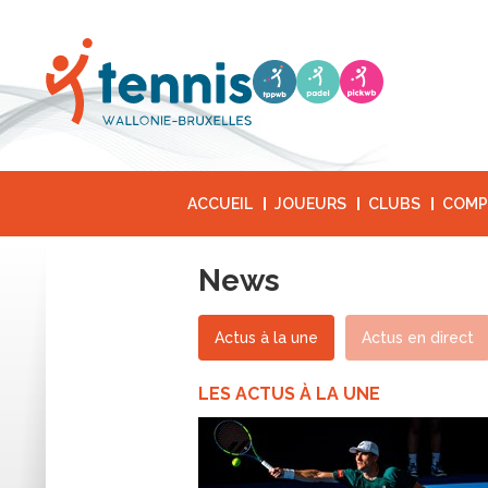
ACCUEIL
JOUEURS
CLUBS
COMP
News
Actus à la une
Actus en direct
LES ACTUS À LA UNE