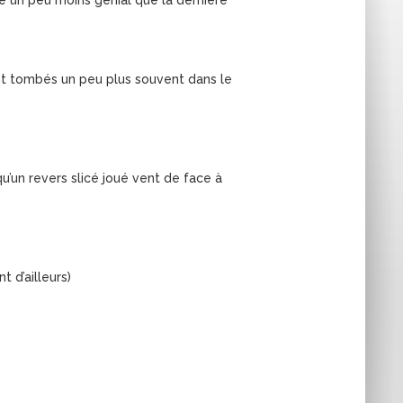
 un peu moins génial que la dernière
nt tombés un peu plus souvent dans le
qu’un revers slicé joué vent de face à
 d’ailleurs)