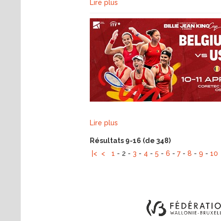
Lire plus
Lire plus
Résultats 9-16 (de 348)
|<
<
1
-
2
-
3
-
4
-
5
-
6
-
7
-
8
-
9
-
10