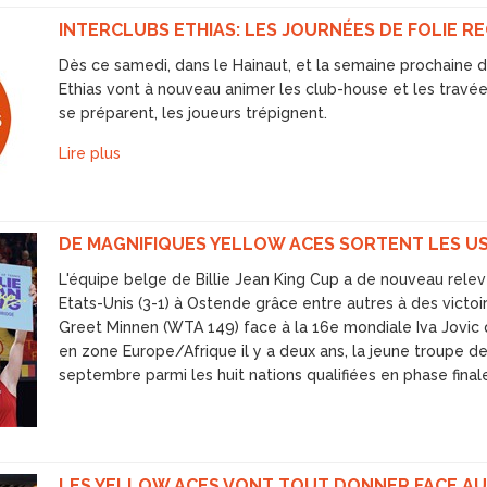
INTERCLUBS ETHIAS: LES JOURNÉES DE FOLIE 
Dès ce samedi, dans le Hainaut, et la semaine prochaine da
Ethias vont à nouveau animer les club-house et les travée
se préparent, les joueurs trépignent.
Lire plus
DE MAGNIFIQUES YELLOW ACES SORTENT LES U
L'équipe belge de Billie Jean King Cup a de nouveau relevé 
Etats-Unis (3-1) à Ostende grâce entre autres à des vict
Greet Minnen (WTA 149) face à la 16e mondiale Iva Jovic q
en zone Europe/Afrique il y a deux ans, la jeune troupe d
septembre parmi les huit nations qualifiées en phase finale
LES YELLOW ACES VONT TOUT DONNER FACE AU