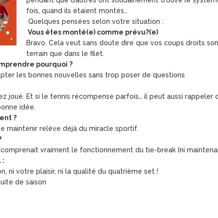
pendant que d’autres ont soudainement trouvé le système
fois, quand ils étaient montés…
Quelques pensées selon votre situation :
Vous êtes monté(e) comme prévu?(e)
Bravo. Cela veut sans doute dire que vos coups droits so
terrain que dans le filet.
omprendre pourquoi ?
accepter les bonnes nouvelles sans trop poser de questions
z joué. Et si le tennis récompense parfois… il peut aussi rappeler 
bonne idée.
ent ?
se maintenir relève déjà du miracle sportif.
?
comprenait vraiment le fonctionnement du tie-break (ni maintenant
 :
, ni votre plaisir, ni la qualité du quatrième set !
uite de saison