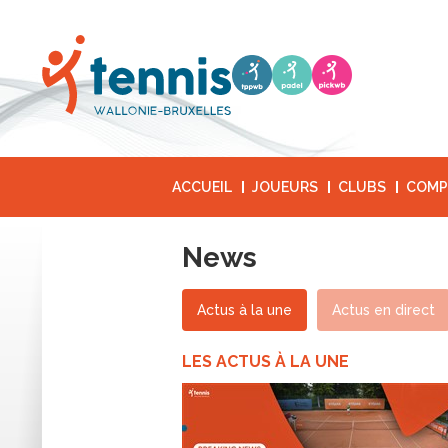
ACCUEIL
JOUEURS
CLUBS
COMP
News
Actus à la une
Actus en direct
LES ACTUS À LA UNE