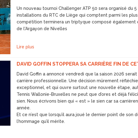
Un nouveau tournoi Challenger ATP 50 sera organisé du 5 a
installations du RTC de Liège qui comptent parmi les plus
compétition terminera un triptyque composé également 
de l'Argayon de Nivelles
Lire plus
DAVID GOFFIN STOPPERA SA CARRIÈRE FIN DE C
David Goffin a annoncé vendredi que la saison 2026 serait 
carrière professionnelle. Une décision mûrement réfléchie,
exceptionnel, et qui ouvre surtout une nouvelle étape, aut
Tennis Wallonie-Bruxelles ne peut que d’ores et déjà félici
sien. Nous écrivons bien qui « est » le sien car sa carrière
année.
Et ce n’est que lorsqu’il aura joué le dernier point de son
l’hommage qu’il mérite.