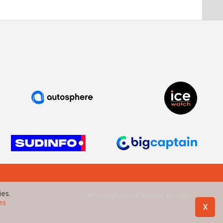
ies.
© Copyright Tennis Wallonie-Bruxelles
es
X