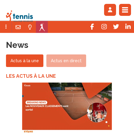
News
Actus à la une
Actus en direct
LES ACTUS À LA UNE