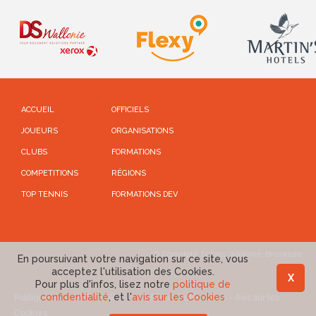
ACCUEIL
OFFICIELS
JOUEURS
ORGANISATIONS
CLUBS
FORMATIONS
COMPETITIONS
RÉGIONS
TOP TENNIS
FORMATIONS DEV
© Copyright Tennis Wallonie-Bruxelles
En poursuivant votre navigation sur ce site, vous
acceptez l'utilisation des Cookies.
X
Pour plus d'infos, lisez notre
politique de
confidentialité
, et l'
avis sur les Cookies
Politique de confidentialité
-
Conditions d'utilisations
-
Avis sur les
Cookies