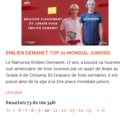
EMILIEN DEMANET TOP 20 MONDIAL JUNIORS
Le Namurois Emilien Demanet, 17 ans, a bouclé sa tournée
sud-américaine de trois tournois par un quart de finale au
Grade A de Criciuma. En l'espace de trois semaines, il est
passé ainsi de la 49e à la 20e place mondiale juniors.
Lire plus
Résultats 73-80 (de 348)
|<
<
6
-
7
-
8
-
9
-
10
-
11
-
12
-
13
-
14
-
15
>
>|