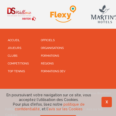
ACCUEIL
OFFICIELS
JOUEURS
ORGANISATIONS
CLUBS
FORMATIONS
COMPETITIONS
RÉGIONS
TOP TENNIS
FORMATIONS DEV
© Copyright Tennis Wallonie-Bruxelles
En poursuivant votre navigation sur ce site, vous
acceptez l'utilisation des Cookies.
X
Pour plus d'infos, lisez notre
politique de
confidentialité
, et l'
avis sur les Cookies
Politique de confidentialité
-
Conditions d'utilisations
-
Avis sur les
Cookies