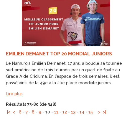
EMILIEN DEMANET TOP 20 MONDIAL JUNIORS
Le Namurois Emilien Demanet, 17 ans, a bouclé sa tournée
sud-américaine de trois tournois par un quart de finale au
Grade A de Criciuma. En l'espace de trois semaines, il est
passé ainsi de la 49e à la 20e place mondiale juniors.
Lire plus
Résultats 73-80 (de 348)
|<
<
6
-
7
-
8
-
9
-
10
-
11
-
12
-
13
-
14
-
15
>
>|